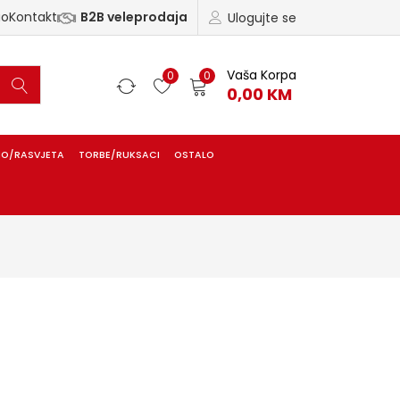
ao
Kontakt
B2B veleprodaja
Ulogujte se
Vaša Korpa
0
0
0,00
KM
IO/RASVJETA
TORBE/RUKSACI
OSTALO