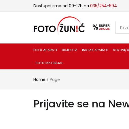
Dostupni smo od 09-17h na
035/254-594
FOTO APARATI
OBJEKTIVI
INSTAX APARATI
STATIVI/G
FOTO MATERIJAL
Home
/
Page
Prijavite se na New