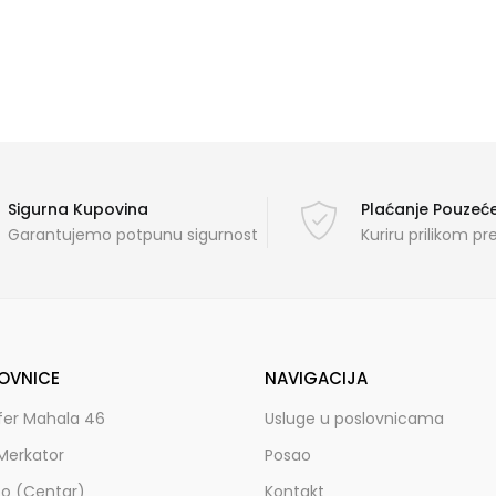
Sigurna Kupovina
Plaćanje Pouze
Garantujemo potpunu sigurnost
Kuriru prilikom p
OVNICE
NAVIGACIJA
fer Mahala 46
Usluge u poslovnicama
Merkator
Posao
zo (Centar)
Kontakt