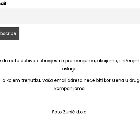
ail
 da ćete dobivati obavijesti o promocijama, akcijama, sniženjima
usluge.
lo kojem trenutku. Vaša email adresa neće biti korištena u druge s
kompanijama.
Foto Žunić d.o.o.