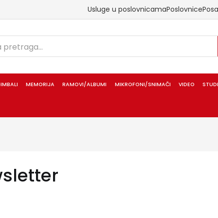
Usluge u poslovnicama
Poslovnice
Pos
IMBALI
MEMORIJA
RAMOVI/ALBUMI
MIKROFONI/SNIMAČI
VIDEO
STUD
sletter