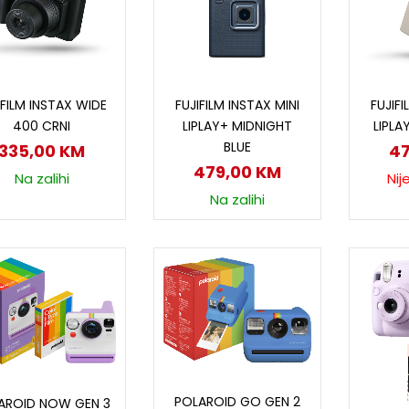
Dodaj u korpu
Dodaj u korpu
P
IFILM INSTAX WIDE
FUJIFILM INSTAX MINI
FUJIFI
400 CRNI
LIPLAY+ MIDNIGHT
LIPLA
BLUE
335,00
KM
4
479,00
KM
Na zalihi
Nij
Na zalihi
Dodaj u korpu
Dodaj u korpu
POLAROID GO GEN 2
AROID NOW GEN 3