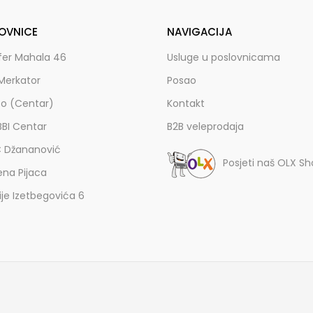
OVNICE
NAVIGACIJA
fer Mahala 46
Usluge u poslovnicama
Merkator
Posao
zo (Centar)
Kontakt
BBI Centar
B2B veleprodaja
C Džananović
Posjeti naš OLX S
ena Pijaca
lije Izetbegovića 6