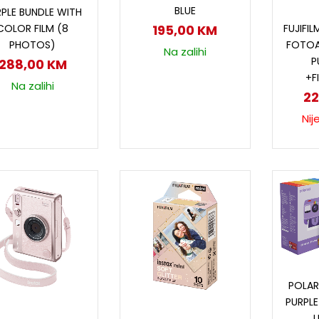
BLUE
PLE BUNDLE WITH
P
195,00
KM
COLOR FILM (8
FUJIFIL
PHOTOS)
FOTOA
Na zalihi
P
288,00
KM
+F
Na zalihi
2
Nij
P
POLAR
PURPLE
Dodaj u korpu
Pročitaj više
U