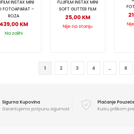
IFILM INSTAX MINI
FUJIFILM INSTAX MINI
FO
O FOTOAPARAT –
SOFT GLITTER FILM
2
ROZA
25,00
KM
439,00
KM
Nij
Nije na stanju
Na zalihi
1
2
3
4
…
8
Sigurna Kupovina
Plaćanje Pouze
Garantujemo potpunu sigurnost
Kuriru prilikom p