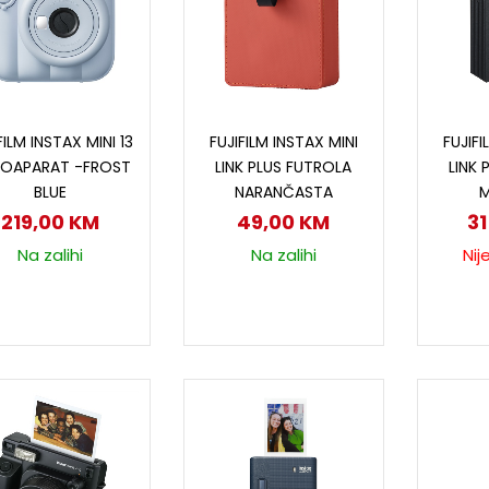
Dodaj u korpu
Dodaj u korpu
P
FILM INSTAX MINI 13
FUJIFILM INSTAX MINI
FUJIFI
OAPARAT -FROST
LINK PLUS FUTROLA
LINK 
BLUE
NARANČASTA
M
219,00
KM
49,00
KM
3
Na zalihi
Na zalihi
Nij