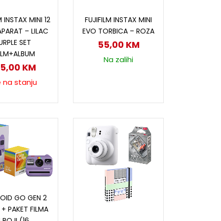
ročitaj više
Dodaj u korpu
M INSTAX MINI 12
FUJIFILM INSTAX MINI
PARAT – LILAC
EVO TORBICA – ROZA
URPLE SET
55,00
KM
ILM+ALBUM
Na zalihi
25,00
KM
e na stanju
ročitaj više
OID GO GEN 2
 + PAKET FILMA
Pročitaj više
 BOJI (16