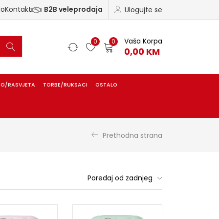
ao
Kontakt
B2B veleprodaja
Ulogujte se
Vaša Korpa
0
0
0,00
KM
IO/RASVJETA
TORBE/RUKSACI
OSTALO
Prethodna strana
Poredaj od zadnjeg