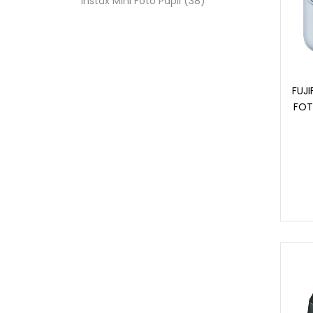
Instax Mini Foto Papir
(38)
FUJI
FOT