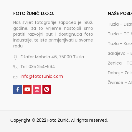
FOTO ŽUNIĆ D.O.O.
NAŠE POSL
Naš svijet fotografije započeo je 1962.
Tuzla – Dža
godine, za to vrijeme nastojali smo
Tuzla – TC 
pratiti razvojni put i dostignuća foto
industrije, te iste primjenjivati u svome
Tuzla – Kor
radu.
Sarajevo – 
Džafer Mahala 46, 75000 Tuzla
Zenica – T
Tel: 035 254-594
Doboj – Zel
info@fotozunic.com
Živinice – A
Copyright © 2022 Foto Žunić. All rights reserved.