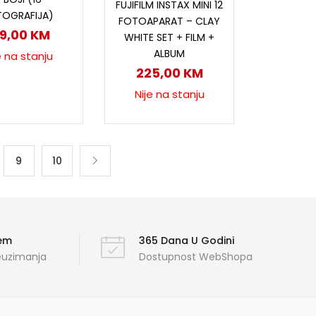
FUJIFILM INSTAX MINI 12
TOGRAFIJA)
FOTOAPARAT – CLAY
19,00
KM
WHITE SET + FILM +
ALBUM
e na stanju
225,00
KM
Nije na stanju
9
10
ćem
365 Dana U Godini
reuzimanja
Dostupnost WebShopa