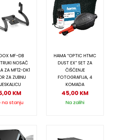
ročitaj više
Dodaj u korpu
DOX MF-DB
HAMA “OPTIC HTMC
TRUKI NOSAČ
DUST EX” SET ZA
A ZA MF12-DK1
ČIŠĆENJE
OR ZA ZUBNU
FOTOGRAFIJA, 4
JESKALICU
KOMADA
5,00
KM
45,00
KM
e na stanju
Na zalihi