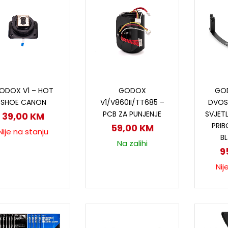
Pročitaj više
Dodaj u korpu
P
ODOX V1 – HOT
GODOX
GO
SHOE CANON
V1/V860II/TT685 –
DVOS
PCB ZA PUNJENJE
SVJETL
39,00
KM
PRIB
59,00
KM
Nije na stanju
BL
Na zalihi
9
Nij