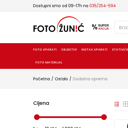
Dostupni smo od 09-17h na
035/254-594
FOTO APARATI
OBJEKTIVI
INSTAX APARATI
STATIVI/G
FOTO MATERIJAL
Početna
Ostalo
Dodatna oprema
Cijena