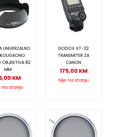
ročitaj više
Pročitaj više
A UNIVERZALNO
GODOX XT-32
OKOUGAONO
TRANSMITER ZA
O OBJEKTIVA 82
CANON
MM
175,00
KM
5,00
KM
Nije na stanju
e na stanju