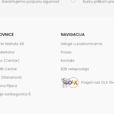
Garantujemo potpunu sigurnost
Kuriru prilikom p
OVNICE
NAVIGACIJA
fer Mahala 46
Usluge u poslovnicama
Merkator
Posao
zo (Centar)
Kontakt
BBI Centar
B2B veleprodaja
C Džananović
Posjeti naš OLX S
ena Pijaca
lije Izetbegovića 6