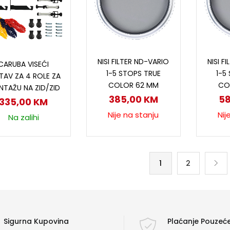
Pročitaj više
P
Dodaj u korpu
NISI FILTER ND-VARIO
NISI F
CARUBA VISEĆI
1-5 STOPS TRUE
1-5
TAV ZA 4 ROLE ZA
COLOR 62 MM
CO
TAŽU NA ZID/ZID
385,00
KM
5
335,00
KM
Nije na stanju
Nij
Na zalihi
1
2
Sigurna Kupovina
Plaćanje Pouze