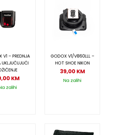
odaj u korpu
Dodaj u korpu
 V1 – PREDNJA
GODOX V1/V860LLL –
 UKLJUČUJUĆI
HOT SHOE NIKON
OŽIČENJE
39,00
KM
9,00
KM
Na zalihi
Na zalihi