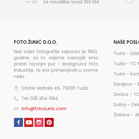
za narudžbe iznad 350 KM
FOTO ŽUNIĆ D.O.O.
NAŠE POSL
Naš svijet fotografije započeo je 1962.
Tuzla – Dža
godine, za to vrijeme nastojali smo
Tuzla – TC 
pratiti razvojni put i dostignuća foto
industrije, te iste primjenjivati u svome
Tuzla – Kor
radu.
Sarajevo – 
Džafer Mahala 46, 75000 Tuzla
Zenica – T
Tel: 035 254-594
Doboj – Zel
info@fotozunic.com
Živinice – A