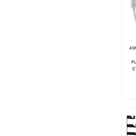
4S
PU
S