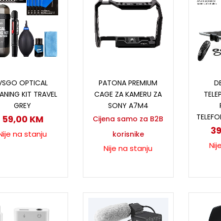
Pročitaj više
Pročitaj više
P
VSGO OPTICAL
PATONA PREMIUM
D
ANING KIT TRAVEL
CAGE ZA KAMERU ZA
TELE
GREY
SONY A7M4
TELEFO
59,00
KM
Cijena samo za B2B
3
Nije na stanju
korisnike
Nij
Nije na stanju