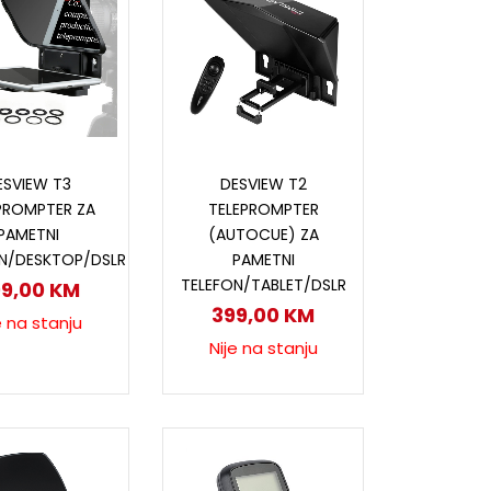
ročitaj više
Pročitaj više
ESVIEW T3
DESVIEW T2
PROMPTER ZA
TELEPROMPTER
PAMETNI
(AUTOCUE) ZA
N/DESKTOP/DSLR
PAMETNI
TELEFON/TABLET/DSLR
99,00
KM
399,00
KM
e na stanju
Nije na stanju