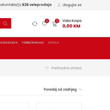
ao
Kontakt
B2B veleprodaja
Ulogujte se
Vaša Korpa
0
0
0,00
KM
IO/RASVJETA
TORBE/RUKSACI
OSTALO
Prethodna strana
Poredaj od zadnjeg