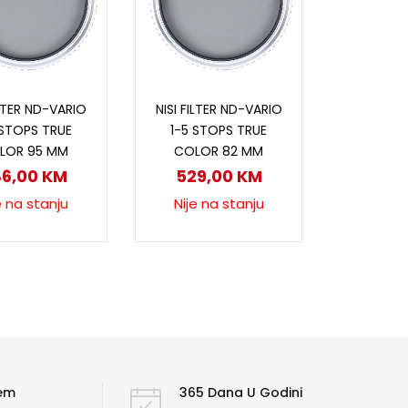
ročitaj više
Pročitaj više
ILTER ND-VARIO
NISI FILTER ND-VARIO
 STOPS TRUE
1-5 STOPS TRUE
LOR 95 MM
COLOR 82 MM
86,00
KM
529,00
KM
e na stanju
Nije na stanju
ćem
365 Dana U Godini