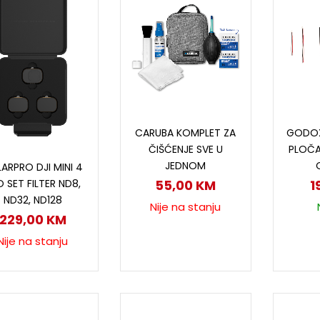
Pročitaj više
D
CARUBA KOMPLET ZA
GODOX
ČIŠĆENJE SVE U
PLOČA
Pročitaj više
JEDNOM
ARPRO DJI MINI 4
 SET FILTER ND8,
55,00
KM
1
ND32, ND128
Nije na stanju
229,00
KM
Nije na stanju