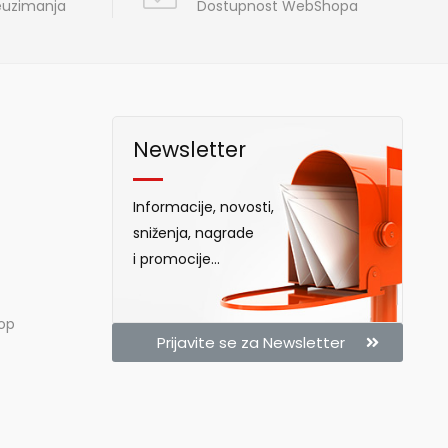
reuzimanja
Dostupnost WebShopa
Newsletter
Informacije, novosti,
sniženja, nagrade
i promocije...
hop
Prijavite se za Newsletter