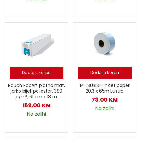
Dodaj u korpu
Dodaj u korpu
MITSUBISHI Inkjet paper
Rauch PopArt platno mat,
20,3 x 65m Lustra
jarko bijeli poliester, 380
g/m², 61 cm x 18 m
73,00
KM
169,00
KM
Na zalihi
Na zalihi