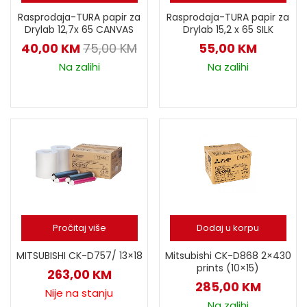
Rasprodaja-TURA papir za
Rasprodaja-TURA papir za
Drylab 12,7x 65 CANVAS
Drylab 15,2 x 65 SILK
40,00
KM
75,00
KM
55,00
KM
Na zalihi
Na zalihi
Pročitaj više
Dodaj u korpu
MITSUBISHI CK-D757/ 13×18
Mitsubishi CK-D868 2×430
prints (10×15)
263,00
KM
285,00
KM
Nije na stanju
Na zalihi