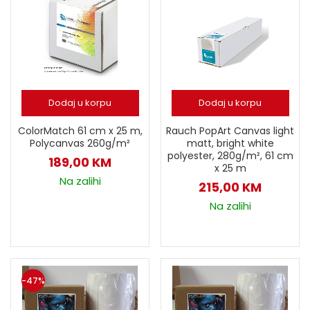
Dodaj u korpu
Dodaj u korpu
ColorMatch 61 cm x 25 m,
Rauch PopArt Canvas light
Polycanvas 260g/m²
matt, bright white
polyester, 280g/m², 61 cm
189,00
KM
x 25 m
Na zalihi
215,00
KM
Na zalihi
-47%