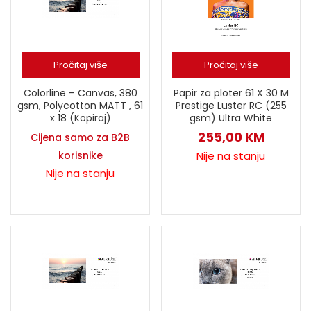
Pročitaj više
Pročitaj više
Colorline – Canvas, 380
Papir za ploter 61 X 30 M
gsm, Polycotton MATT , 61
Prestige Luster RC (255
x 18 (Kopiraj)
gsm) Ultra White
255,00
KM
Cijena samo za B2B
korisnike
Nije na stanju
Nije na stanju