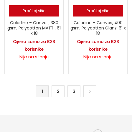
Pročitaj više
Pročitaj više
Colorline – Canvas, 380
Colorline – Canvas, 400
gsm, Polycotton MATT , 61
gsm, Polycotton Glanz, 61 x
x 18
18
Cijena samo za B2B
Cijena samo za B2B
korisnike
korisnike
Nije na stanju
Nije na stanju
1
2
3