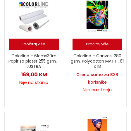
Pročitaj više
Pročitaj više
Colorline – 61cmx30m
Colorline – Canvas, 280
,Papir za ploter 255 gsm, -
gsm, Polycotton MATT , 61
LUSTRA
x 18
169,00
KM
Cijena samo za B2B
Nije na stanju
korisnike
Nije na stanju