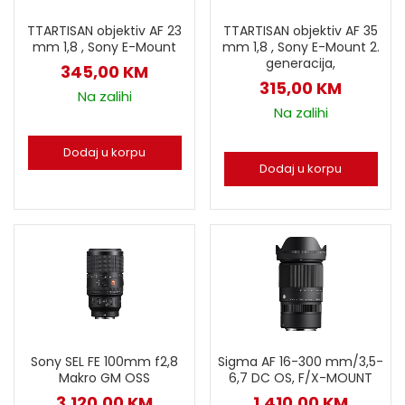
TTARTISAN objektiv AF 23
TTARTISAN objektiv AF 35
mm 1,8 , Sony E-Mount
mm 1,8 , Sony E-Mount 2.
generacija,
345,00
KM
315,00
KM
Na zalihi
Na zalihi
Dodaj u korpu
Dodaj u korpu
Sony SEL FE 100mm f2,8
Sigma AF 16-300 mm/3,5-
Makro GM OSS
6,7 DC OS, F/X-MOUNT
3.120,00
KM
1.410,00
KM