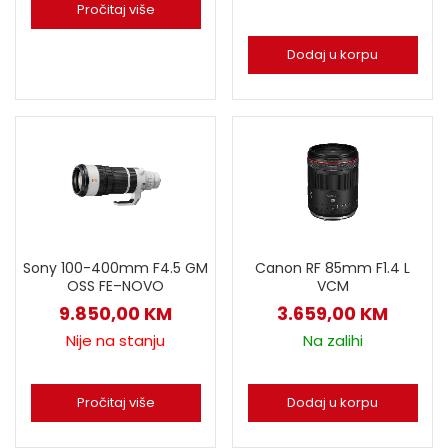
Pročitaj više
Dodaj u korpu
Sony 100-400mm F4.5 GM
Canon RF 85mm F1.4 L
OSS FE–NOVO
VCM
9.850,00
KM
3.659,00
KM
Nije na stanju
Na zalihi
Pročitaj više
Dodaj u korpu