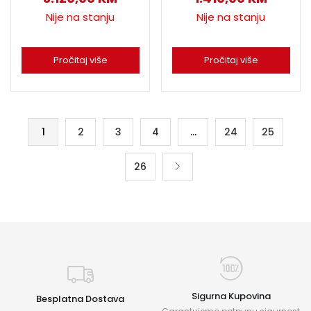
Nije na stanju
Nije na stanju
Pročitaj više
Pročitaj više
1
2
3
4
…
24
25
26
Sigurna Kupovina
Besplatna Dostava