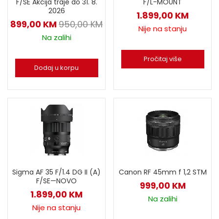
F/SE Akcija traje do 31. 8.
F/L-MOUNT
2026
1.899,00
KM
899,00
KM
950,00
KM
Nije na stanju
Na zalihi
Pročitaj više
Dodaj u korpu
Sigma AF 35 F/1.4 DG II (A)
Canon RF 45mm f 1,2 STM
F/SE—NOVO
999,00
KM
1.899,00
KM
Na zalihi
Nije na stanju