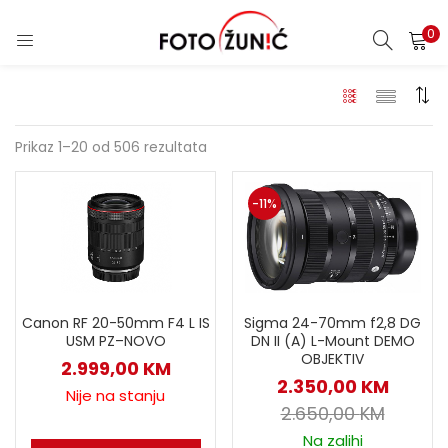
0
Prikaz 1–20 od 506 rezultata
-11%
Sigma 24-70mm f2,8 DG
Canon RF 20-50mm F4 L IS
DN II (A) L-Mount DEMO
USM PZ–NOVO
OBJEKTIV
2.999,00
KM
2.350,00
KM
Nije na stanju
2.650,00
KM
Na zalihi