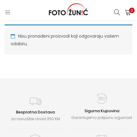
0
Nisu pronađeni proizvodi koji odgovaraju vašem
odabiru.
Sigurna Kupovina
Besplatna Dostava
Garantujemo potpunu sigurnost
za narudžbe iznad 350 KM