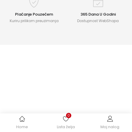
Plaćanje Pouzećem
365 Dana U Godini
Kuriru prilikom preuzimanja
Dostupnost WebShopa
0
Home
Lista želja
Moj nalog