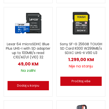
Lexar 64 microSDHC Blue
Sony SF-G 256GB TOUGH
Plus UHS-I with SD adapter
SD Card R300 W299MB/s
up to 100MB/s read
SDXC UHS-II V90 U3
C10/A1/U1 (V10) 32
1.299,00
KM
49,00
KM
Nije na stanju
Na zalihi
Pročitaj više
Dodaj u korpu