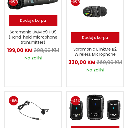
-50%
-50%
Dodaj u korpu
Saramonic UwMic9 HU9
(Hand-held microphone
Dodaj u korpu
transmitter)
Saramonic BlinkMe B2
199,00
KM
398,00
KM
Wireless Microphone
Na zalihi
330,00
KM
660,00
KM
Na zalihi
-18%
-48%