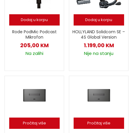
Dodaj u korpu
Dodaj u korpu
HOLLYLAND Solidcom SE –
Rode PodMic Podcast
4S Global Version
Mikrofon
1.199,00
KM
205,00
KM
Nije na stanju
Na zalihi
Pročitaj više
Pročitaj više