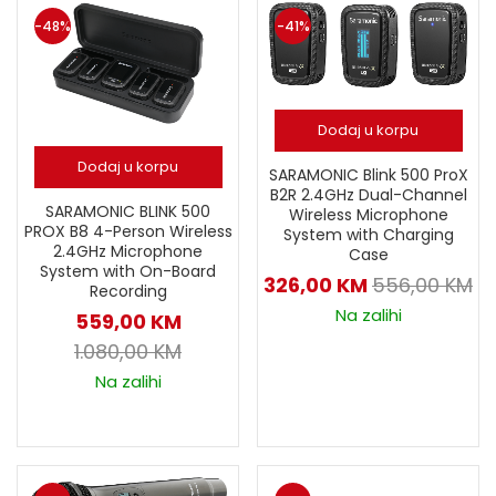
-48%
-41%
Dodaj u korpu
Dodaj u korpu
SARAMONIC Blink 500 ProX
B2R 2.4GHz Dual-Channel
SARAMONIC BLINK 500
Wireless Microphone
PROX B8 4-Person Wireless
System with Charging
2.4GHz Microphone
Case
System with On-Board
326,00
KM
556,00
KM
Recording
Na zalihi
559,00
KM
1.080,00
KM
Na zalihi