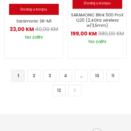
Dodaj u korpu
Dodaj u korpu
SARAMONIC Blink 500 ProX
Q20 (2,4GHz wireless
Saramonic SR-M1
w/3,5mm)
33,00
KM
40,00
KM
199,00
KM
380,00
KM
Na zalihi
Na zalihi
1
2
3
4
…
10
11
12