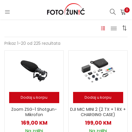
0
Prikaz 1–20 od 225 rezultata
Dodaj u korpu
Dodaj u korpu
Zoom ZSG-1 Shotgun-
DJI MIC MINI 2 (2 TX + 1 RX +
Mikrofon
CHARGING CASE)
169,00
KM
199,00
KM
Na zalihi
Na zalihi