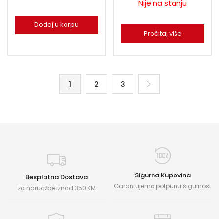
Nije na stanju
Dodaj u korpu
Pročitaj više
1
2
3
Sigurna Kupovina
Besplatna Dostava
Garantujemo potpunu sigurnost
za narudžbe iznad 350 KM