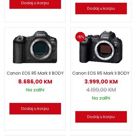
Dodaj u korpu
Dodaj u korpu
-5%
Canon EOS R5 Mark II BODY
Canon EOS R6 Mark II BODY
8.686,00
KM
3.999,00
KM
4.199,00
KM
Na zalihi
Na zalihi
Dodaj u korpu
Dodaj u korpu