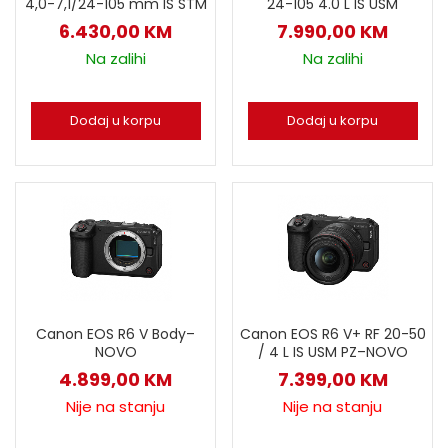
4,0-7,1/24-105 mm IS STM
24-105 4.0 L IS USM
6.430,00
KM
7.990,00
KM
Na zalihi
Na zalihi
Dodaj u korpu
Dodaj u korpu
Canon EOS R6 V Body–
Canon EOS R6 V+ RF 20-50
NOVO
/ 4 L IS USM PZ–NOVO
4.899,00
KM
7.399,00
KM
Nije na stanju
Nije na stanju