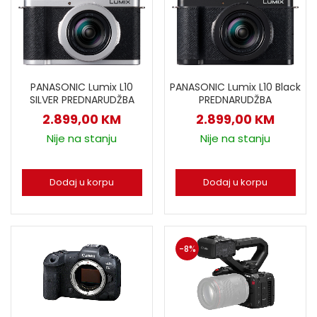
PANASONIC Lumix L10 Black
PANASONIC Lumix L10
PREDNARUDŽBA
SILVER PREDNARUDŽBA
2.899,00
KM
2.899,00
KM
Nije na stanju
Nije na stanju
Dodaj u korpu
Dodaj u korpu
-8%