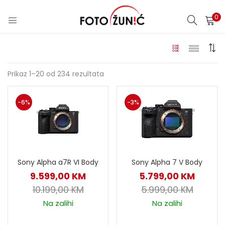
0
Prikaz 1–20 od 234 rezultata
-6%
-3%
Sony Alpha a7R VI Body
Sony Alpha 7 V Body
9.599,00
KM
5.799,00
KM
10.199,00
KM
5.999,00
KM
Na zalihi
Na zalihi