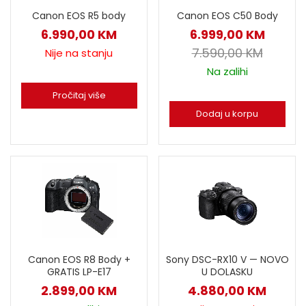
Canon EOS R5 body
Canon EOS C50 Body
6.990,00
KM
6.999,00
KM
7.590,00
KM
Nije na stanju
Na zalihi
Pročitaj više
Dodaj u korpu
Canon EOS R8 Body +
Sony DSC-RX10 V — NOVO
GRATIS LP-E17
U DOLASKU
2.899,00
KM
4.880,00
KM