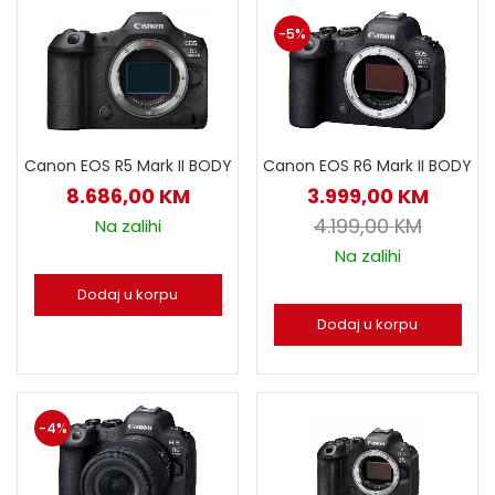
-5%
Canon EOS R5 Mark II BODY
Canon EOS R6 Mark II BODY
8.686,00
KM
3.999,00
KM
4.199,00
KM
Na zalihi
Na zalihi
Dodaj u korpu
Dodaj u korpu
-4%