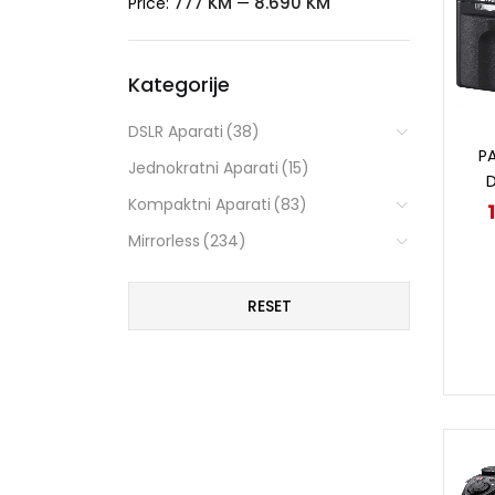
777 KM
8.690 KM
Price:
—
Kategorije
DSLR Aparati
(38)
P
Jednokratni Aparati
(15)
Kompaktni Aparati
(83)
Mirrorless
(234)
RESET