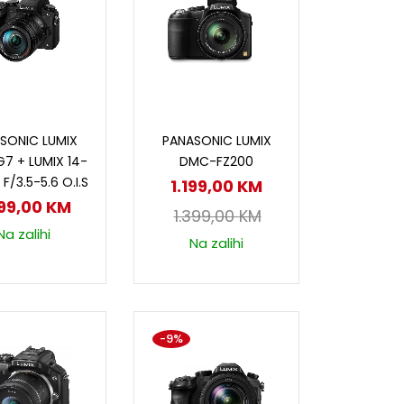
odaj u korpu
Dodaj u korpu
SONIC LUMIX
PANASONIC LUMIX
7 + LUMIX 14-
DMC-FZ200
F/3.5-5.6 O.I.S
1.199,00
KM
899,00
KM
1.399,00
KM
Na zalihi
Na zalihi
-9%