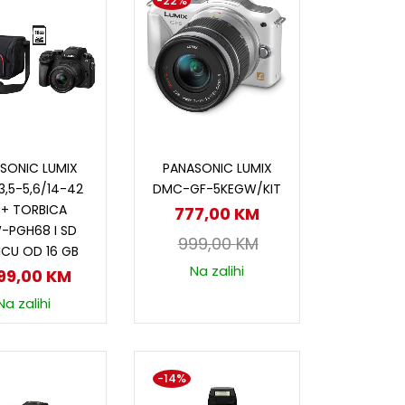
-22%
odaj u korpu
Dodaj u korpu
SONIC LUMIX
PANASONIC LUMIX
,5-5,6/14-42
DMC-GF-5KEGW/KIT
+ TORBICA
777,00
KM
-PGH68 I SD
999,00
KM
ICU OD 16 GB
Na zalihi
399,00
KM
Na zalihi
-14%