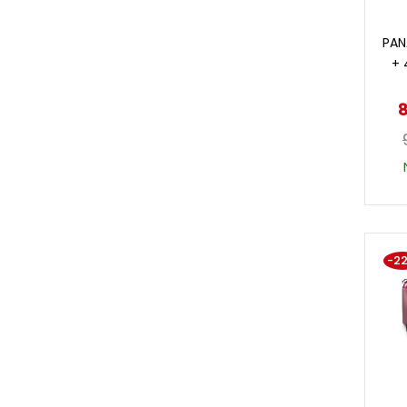
PAN
+ 
8
-2