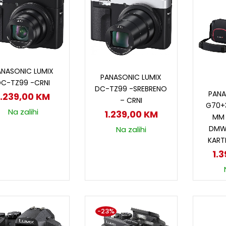
Dodaj u korpu
Dodaj u korpu
ANASONIC LUMIX
PANASONIC LUMIX
DC-TZ99 -CRNI
D
DC-TZ99 -SREBRENO
PANA
1.239,00
KM
– CRNI
G70+3
Na zalihi
1.239,00
KM
MM 
DMW
Na zalihi
KART
1.
-23%