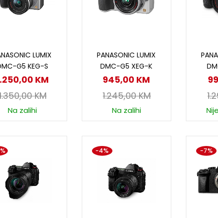
Dodaj u korpu
Dodaj u korpu
D
ANASONIC LUMIX
PANASONIC LUMIX
PANA
DMC-G5 KEG-S
DMC-G5 XEG-K
DM
1.250,00
KM
945,00
KM
9
1.350,00
KM
1.245,00
KM
1.
Na zalihi
Na zalihi
Nij
0%
-4%
-7%