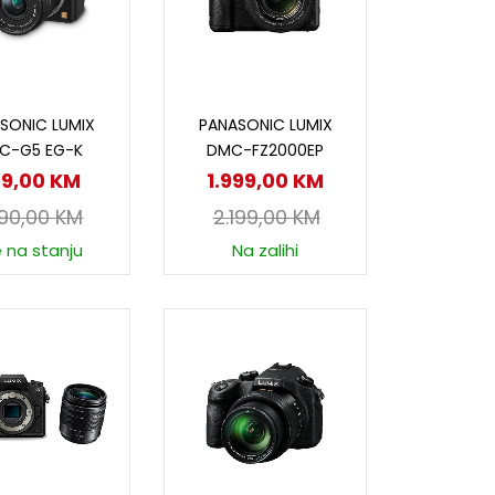
odaj u korpu
Dodaj u korpu
SONIC LUMIX
PANASONIC LUMIX
C-G5 EG-K
DMC-FZ2000EP
99,00
KM
1.999,00
KM
290,00
KM
2.199,00
KM
e na stanju
Na zalihi