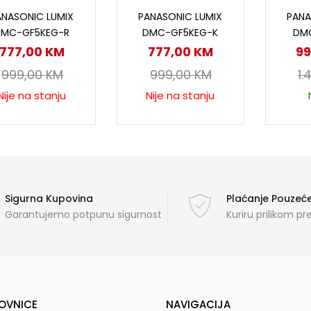
Pročitaj više
Pročitaj više
D
ANASONIC LUMIX
PANASONIC LUMIX
PANA
DMC-GF5KEG-R
DMC-GF5KEG-K
DM
777,00
KM
777,00
KM
9
999,00
KM
999,00
KM
1.
Nije na stanju
Nije na stanju
Sigurna Kupovina
Plaćanje Pouze
Garantujemo potpunu sigurnost
Kuriru prilikom p
OVNICE
NAVIGACIJA