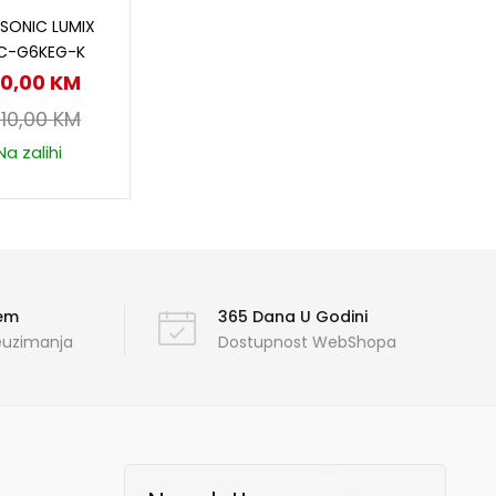
odaj u korpu
SONIC LUMIX
C-G6KEG-K
90,00
KM
410,00
KM
Na zalihi
ćem
365 Dana U Godini
reuzimanja
Dostupnost WebShopa