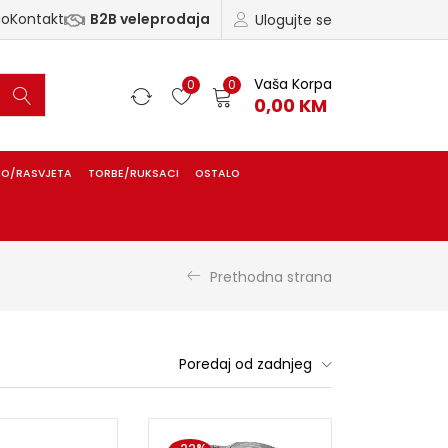
ao
Kontakt
B2B veleprodaja
Ulogujte se
Vaša Korpa
0
0
0,00
KM
IO/RASVJETA
TORBE/RUKSACI
OSTALO
Prethodna strana
Poredaj od zadnjeg