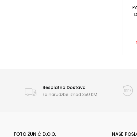
P
Besplatna Dostava
za narudžbe iznad 350 KM
FOTO ŽUNIĆ D.O.O.
NAŠE POSL