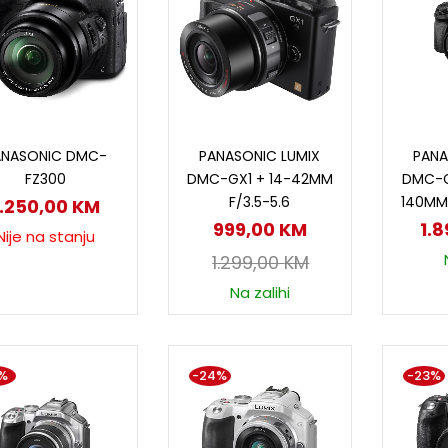
Pročitaj više
Dodaj u korpu
D
ANASONIC DMC-
PANASONIC LUMIX
PANA
FZ300
DMC-GX1 + 14-42MM
DMC-G
F/3.5-5.6
140MM 
1.250,00
KM
999,00
KM
1.
Nije na stanju
1.299,00
KM
Na zalihi
%
-24%
-23%