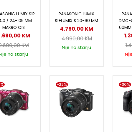
Dodaj u korpu
Dodaj u korpu
P
ASONIC LUMIX S1R
PANASONIC LUMIX
PANA
4,0 / 24-105 MM
S1+LUMIX S 20-60 MM
DMC-G
MAKRO OIS
60MM F
4.790,00
KM
.690,00
KM
1.
4.990,00
KM
9.690,00
KM
1.
Nije na stanju
Nije na stanju
Nij
2%
-22%
-30%