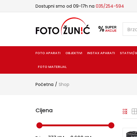
Dostupni smo od 09-17h na
035/254-594
FOTO APARATI
OBJEKTIVI
INSTAX APARATI
STATIVI/G
FOTO MATERIJAL
Početna
Shop
Cijena