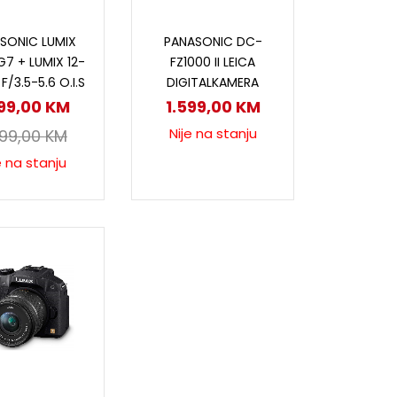
ročitaj više
Pročitaj više
SONIC LUMIX
PANASONIC DC-
7 + LUMIX 12-
FZ1000 II LEICA
/3.5-5.6 O.I.S
DIGITALKAMERA
399,00
KM
1.599,00
KM
Nije na stanju
499,00
KM
e na stanju