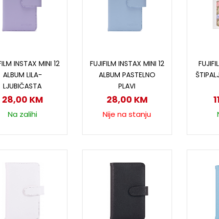
Dodaj u korpu
Pročitaj više
D
FILM INSTAX MINI 12
FUJIFILM INSTAX MINI 12
FUJIFI
ALBUM LILA-
ALBUM PASTELNO
ŠTIPALJ
LJUBIČASTA
PLAVI
28,00
KM
28,00
KM
1
Na zalihi
Nije na stanju