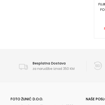
FUJI
FO
Besplatna Dostava
za narudžbe iznad 350 KM
FOTO ŽUNIĆ D.O.O.
NAŠE POSL