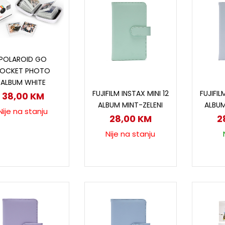
Pročitaj više
POLAROID GO
POCKET PHOTO
ALBUM WHITE
Pročitaj više
D
FUJIFILM INSTAX MINI 12
FUJIFIL
38,00
KM
ALBUM MINT-ZELENI
ALBU
Nije na stanju
28,00
KM
2
Nije na stanju