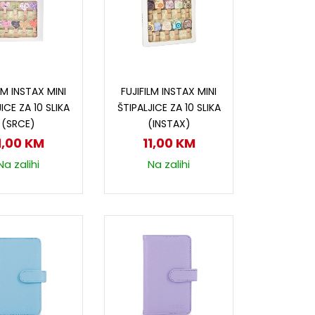
odaj u korpu
Dodaj u korpu
LM INSTAX MINI
FUJIFILM INSTAX MINI
ICE ZA 10 SLIKA
ŠTIPALJICE ZA 10 SLIKA
(SRCE)
(INSTAX)
1,00
KM
11,00
KM
Na zalihi
Na zalihi