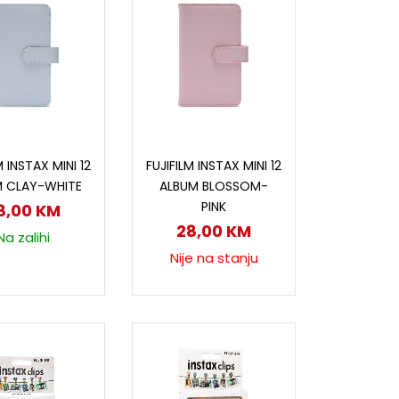
odaj u korpu
Pročitaj više
M INSTAX MINI 12
FUJIFILM INSTAX MINI 12
M CLAY-WHITE
ALBUM BLOSSOM-
PINK
8,00
KM
28,00
KM
Na zalihi
Nije na stanju