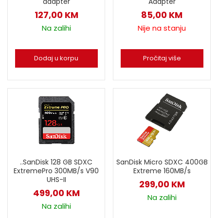
adapter
Adapter
127,00
KM
85,00
KM
Na zalihi
Nije na stanju
Dodaj u korpu
Pročitaj više
..SanDisk 128 GB SDXC
SanDisk Micro SDXC 400GB
ExtremePro 300MB/s V90
Extreme 160MB/s
UHS-II
299,00
KM
499,00
KM
Na zalihi
Na zalihi