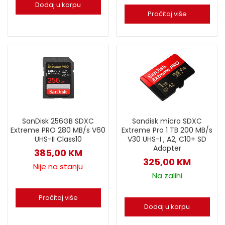
Dodaj u korpu
Pročitaj više
SanDisk 256GB SDXC
Sandisk micro SDXC
Extreme PRO 280 MB/s V60
Extreme Pro 1 TB 200 MB/s
UHS-II Class10
V30 UHS-I , A2, C10+ SD
Adapter
385,00
KM
325,00
KM
Nije na stanju
Na zalihi
Pročitaj više
Dodaj u korpu