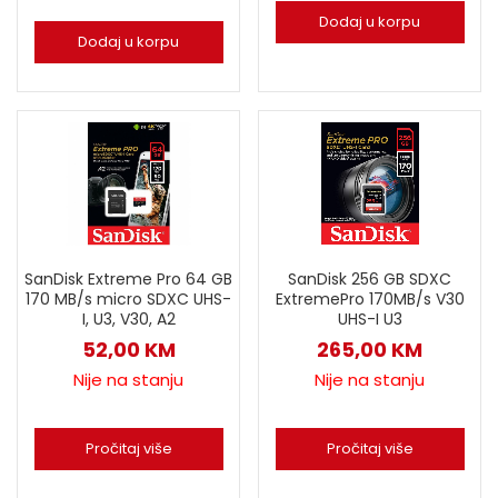
Dodaj u korpu
Dodaj u korpu
SanDisk Extreme Pro 64 GB
SanDisk 256 GB SDXC
170 MB/s micro SDXC UHS-
ExtremePro 170MB/s V30
I, U3, V30, A2
UHS-I U3
52,00
KM
265,00
KM
Nije na stanju
Nije na stanju
Pročitaj više
Pročitaj više