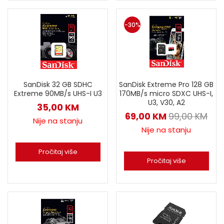
-30%
SanDisk 32 GB SDHC
SanDisk Extreme Pro 128 GB
Extreme 90MB/s UHS-I U3
170MB/s micro SDXC UHS-I,
U3, V30, A2
35,00
KM
69,00
KM
99,00
KM
Nije na stanju
Nije na stanju
Pročitaj više
Pročitaj više