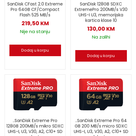
SanDisk CFast 2.0 Extreme
SanDisk 128GB SDXC
Pro 64GB CF/Compact
ExtremePro 200MB/s V30
Flash 525 MB/s
UHS-I U3, memorijska
kartica klase 10
219,50
KM
130,00
KM
Nije na stanju
Na zalihi
Dodaj u korpu
Dodaj u korpu
..SanDisk Extreme Pro
..SanDisk Extreme Pro 64
128GB 200MB/s mikro SDXC
GB 200 MB/s micro SDXC
UHS-I, U3, V30, A2, C10+ SD
UHS-I, U3, V30, A2, C10+ SD