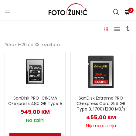
0
Prikaz 1–20 od 33 rezultata
SanDisk Extreme PRO
SanDisk PRO-CINEMA
CFexpress Card 256 GB
CFexpress 480 GB Type A
Type B, 1700/1200 MB/s
949,00
KM
455,00
KM
Na zalihi
Nije na stanju