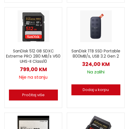
SanDisk 512 GB SDXC
SanDisk 1TB SSD Portable
Extreme PRO 280 MB/s V60
800MB/s, USB 3.2 Gen 2
UHS-II Class10
324,00
KM
799,00
KM
Na zalihi
Nije na stanju
Dodaj u korpu
Pročitaj više