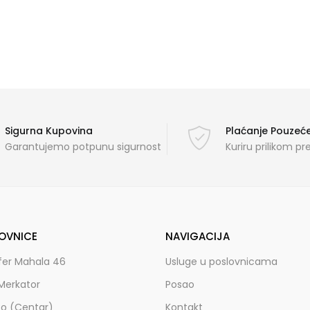
Sigurna Kupovina
Plaćanje Pouze
Garantujemo potpunu sigurnost
Kuriru prilikom p
OVNICE
NAVIGACIJA
fer Mahala 46
Usluge u poslovnicama
Merkator
Posao
zo (Centar)
Kontakt