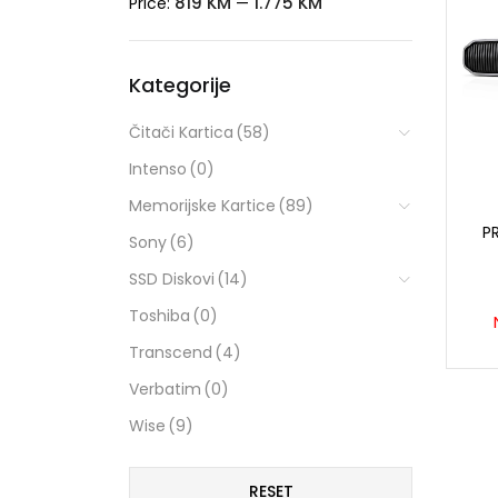
819 KM
1.775 KM
Price:
—
Kategorije
Čitači Kartica
(58)
Intenso
(0)
Memorijske Kartice
(89)
P
Sony
(6)
SSD Diskovi
(14)
Toshiba
(0)
Transcend
(4)
Verbatim
(0)
Wise
(9)
RESET