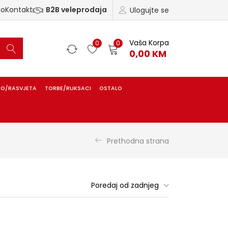
ao
Kontakt
B2B veleprodaja
Ulogujte se
Vaša Korpa
0
0
0,00
KM
IO/RASVJETA
TORBE/RUKSACI
OSTALO
Prethodna strana
Poredaj od zadnjeg