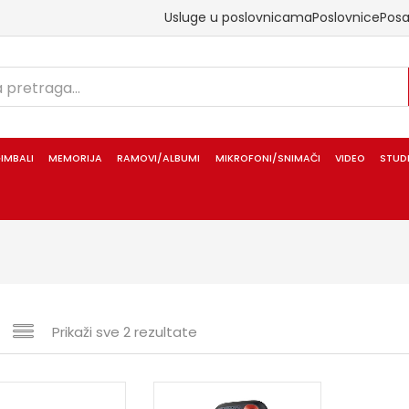
Usluge u poslovnicama
Poslovnice
Pos
IMBALI
MEMORIJA
RAMOVI/ALBUMI
MIKROFONI/SNIMAČI
VIDEO
STUD
Prikaži sve 2 rezultate