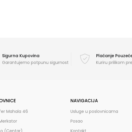
Sigurna Kupovina
Plaćanje Pouze
Garantujemo potpunu sigurnost
Kuriru prilikom p
OVNICE
NAVIGACIJA
fer Mahala 46
Usluge u poslovnicama
Merkator
Posao
zo (Centar)
Kontakt