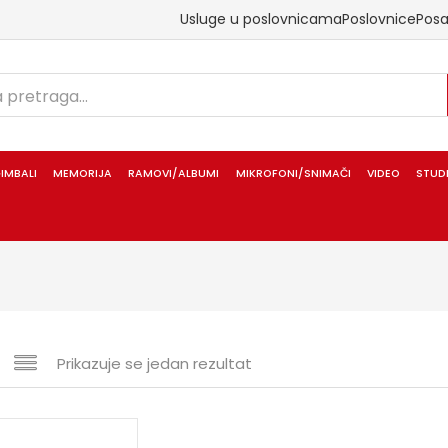
Usluge u poslovnicama
Poslovnice
Pos
IMBALI
MEMORIJA
RAMOVI/ALBUMI
MIKROFONI/SNIMAČI
VIDEO
STUD
Prikazuje se jedan rezultat