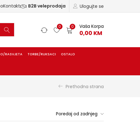
ao
Kontakt
B2B veleprodaja
Ulogujte se
Vaša Korpa
0
0
0,00
KM
IO/RASVJETA
TORBE/RUKSACI
OSTALO
Prethodna strana
Poredaj od zadnjeg