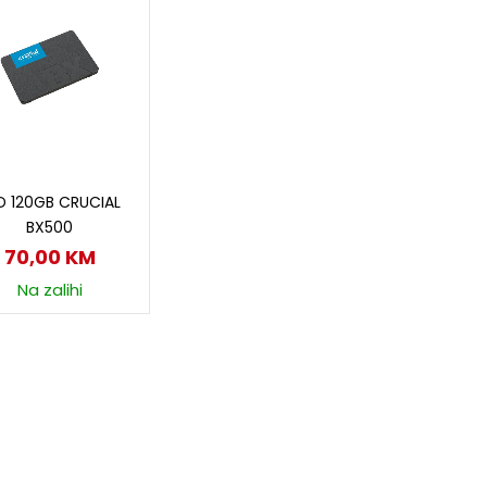
Dodaj u korpu
D 120GB CRUCIAL
BX500
70,00
KM
Na zalihi