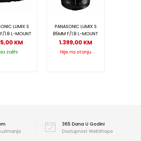
odaj u korpu
Pročitaj više
ONIC LUMIX S
PANASONIC LUMIX S
F/1.8 L-MOUNT
85MM F/1.8 L-MOUNT
25,00
KM
1.399,00
KM
Na zalihi
Nije na stanju
ćem
365 Dana U Godini
reuzimanja
Dostupnost WebShopa