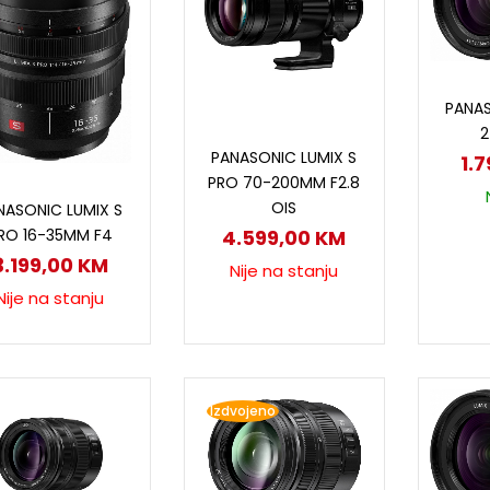
D
PANAS
2
Pročitaj više
PANASONIC LUMIX S
1.
PRO 70-200MM F2.8
Pročitaj više
OIS
NASONIC LUMIX S
RO 16-35MM F4
4.599,00
KM
3.199,00
KM
Nije na stanju
Nije na stanju
Izdvojeno