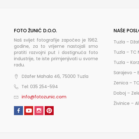
FOTO ŽUNIĆ D.O.O.
NAŠE POSL
Naš svijet fotografije započeo je 1962.
Tuzla – Dža
godine, za to vrijeme nastojali smo
Tuzla – TC 
pratiti razvojni put i dostignuća foto
industrije, te iste primjenjivati u svome
Tuzla – Kor
radu.
Sarajevo – 
Džafer Mahala 46, 75000 Tuzla
Zenica – T
Tel: 035 254-594
Doboj – Zel
info@fotozunic.com
Živinice – A