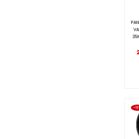
PAN
VA
35M
-1