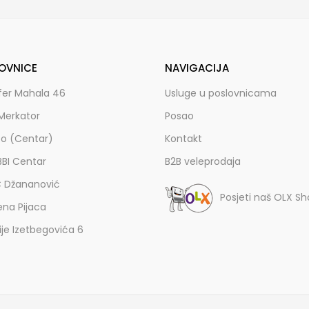
OVNICE
NAVIGACIJA
fer Mahala 46
Usluge u poslovnicama
Merkator
Posao
zo (Centar)
Kontakt
BBI Centar
B2B veleprodaja
C Džananović
Posjeti naš OLX S
ena Pijaca
lije Izetbegovića 6