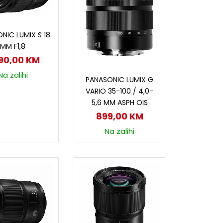
odaj u korpu
NIC LUMIX S 18
MM F1,8
890,00
KM
Dodaj u korpu
Na zalihi
PANASONIC LUMIX G
VARIO 35-100 / 4,0-
5,6 MM ASPH OIS
899,00
KM
Na zalihi