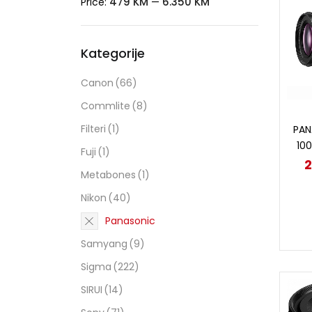
479 KM
6.350 KM
Price:
—
Kategorije
Canon
(66)
Commlite
(8)
Filteri
(1)
PAN
100
Fuji
(1)
2
Metabones
(1)
Nikon
(40)
Panasonic
Samyang
(9)
Sigma
(222)
SIRUI
(14)