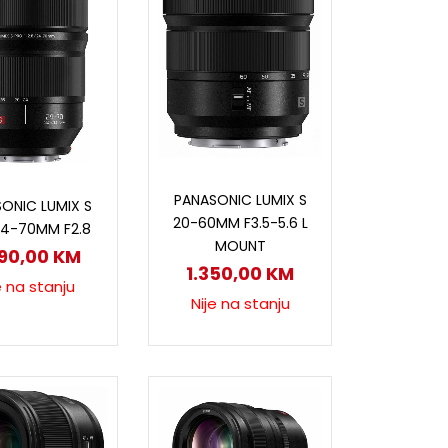
Pročitaj više
ročitaj više
PANASONIC LUMIX S
ONIC LUMIX S
20-60MM F3.5-5.6 L
24-70MM F2.8
MOUNT
990,00
KM
1.350,00
KM
e na stanju
Nije na stanju