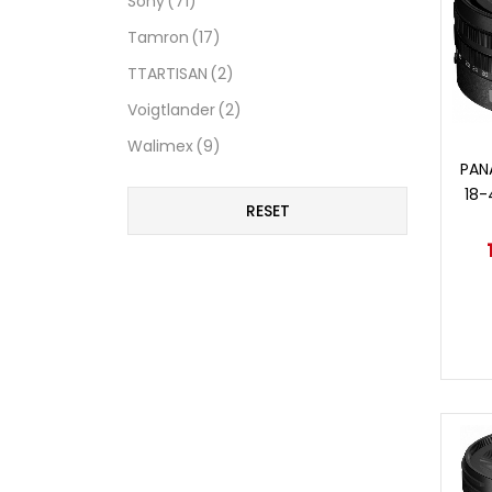
Sony
(71)
Tamron
(17)
TTARTISAN
(2)
Voigtlander
(2)
Walimex
(9)
PAN
18-
RESET