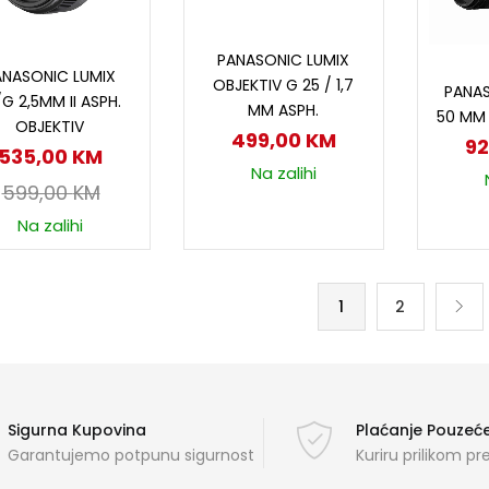
Dodaj u korpu
Dodaj u korpu
PANASONIC LUMIX
D
ANASONIC LUMIX
OBJEKTIV G 25 / 1,7
PANAS
/G 2,5MM II ASPH.
MM ASPH.
50 MM 
OBJEKTIV
499,00
KM
9
535,00
KM
Na zalihi
599,00
KM
Na zalihi
1
2
Sigurna Kupovina
Plaćanje Pouze
Garantujemo potpunu sigurnost
Kuriru prilikom p