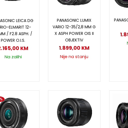
D
Pročitaj više
Dodaj u korpu
PANASO
PANASONIC LUMIX
ASONIC LEICA DG
VARIO 12-35/2,8 MM G
RIO-ELMARIT 12-
X ASPH POWER OIS II
1.
M / F2.8 ASPH. /
OBJEKTIV
POWER O.I.S.
1.899,00
KM
2.165,00
KM
Nije na stanju
Na zalihi
1%