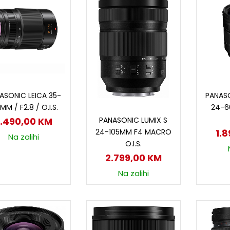
Dodaj u korpu
D
ASONIC LEICA 35-
PANASO
MM / F2.8 / O.I.S.
24-6
Dodaj u korpu
PANASONIC LUMIX S
.490,00
KM
24-105MM F4 MACRO
1.
Na zalihi
O.I.S.
2.799,00
KM
Na zalihi