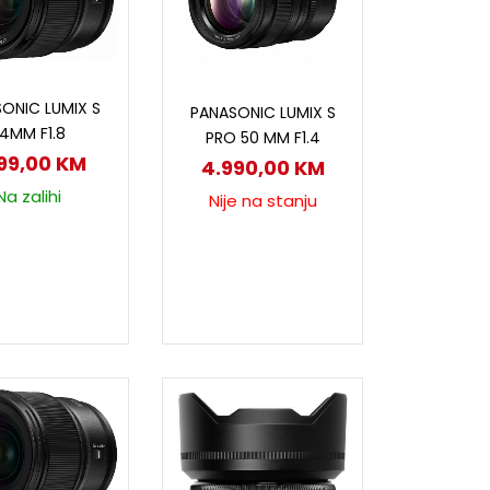
odaj u korpu
Pročitaj više
ONIC LUMIX S
PANASONIC LUMIX S
4MM F1.8
PRO 50 MM F1.4
799,00
KM
4.990,00
KM
Na zalihi
Nije na stanju