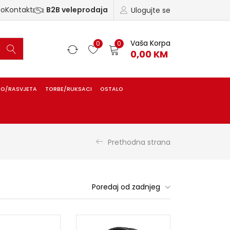
ao
Kontakt
B2B veleprodaja
Ulogujte se
Vaša Korpa
0
0
0,00
KM
IO/RASVJETA
TORBE/RUKSACI
OSTALO
Prethodna strana
Poredaj od zadnjeg