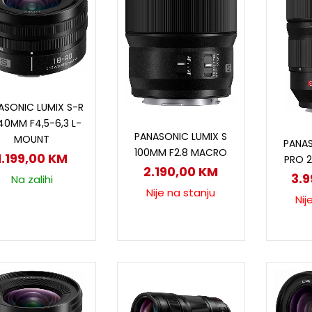
Dodaj u korpu
ASONIC LUMIX S-R
40MM F4,5-6,3 L-
Pročitaj više
P
PANASONIC LUMIX S
MOUNT
PANAS
100MM F2.8 MACRO
1.199,00
KM
PRO 
2.190,00
KM
3.
Na zalihi
Nije na stanju
Nij