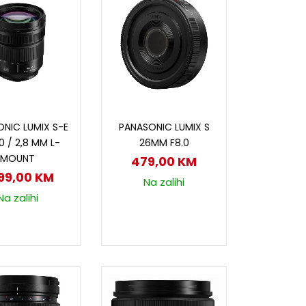
odaj u korpu
Dodaj u korpu
NIC LUMIX S-E
PANASONIC LUMIX S
0 / 2,8 MM L-
26MM F8.0
MOUNT
479,00
KM
899,00
KM
Na zalihi
Na zalihi