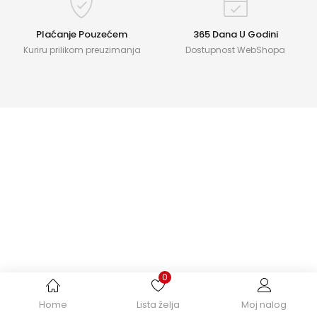
Plaćanje Pouzećem
365 Dana U Godini
Kuriru prilikom preuzimanja
Dostupnost WebShopa
0
Home
Lista želja
Moj nalog