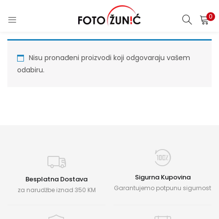
0
Nisu pronađeni proizvodi koji odgovaraju vašem
odabiru.
Sigurna Kupovina
Besplatna Dostava
Garantujemo potpunu sigurnost
za narudžbe iznad 350 KM