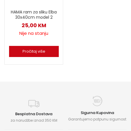
HAMA ram za sliku Elba
30x40cm model 2
25,00
KM
Nije na stanju
Pročitaj više
Sigurna Kupovina
Besplatna Dostava
Garantujemo potpunu sigurnost
za narudžbe iznad 350 KM