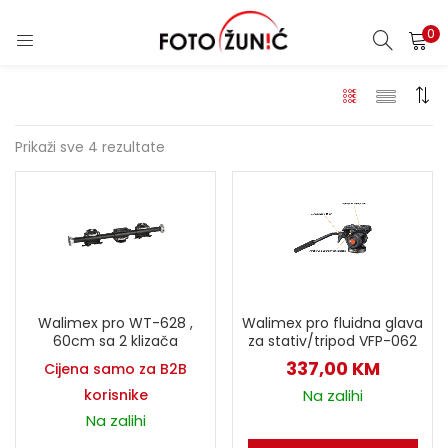
0
Prikaži sve 4 rezultate
Walimex pro WT-628 ,
Walimex pro fluidna glava
60cm sa 2 klizača
za stativ/tripod VFP-062
337,00
KM
Cijena samo za B2B
korisnike
Na zalihi
Na zalihi