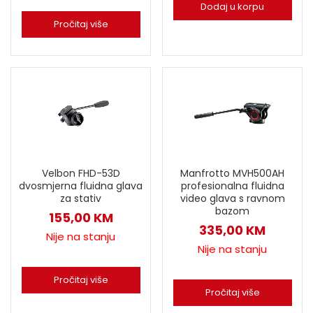
Dodaj u korpu
Pročitaj više
Velbon FHD-53D
Manfrotto MVH500AH
dvosmjerna fluidna glava
profesionalna fluidna
za stativ
video glava s ravnom
bazom
155,00
KM
335,00
KM
Nije na stanju
Nije na stanju
Pročitaj više
Pročitaj više