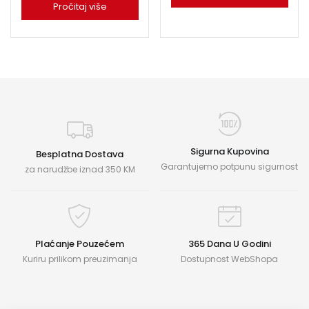
Pročitaj više
Sigurna Kupovina
Besplatna Dostava
Garantujemo potpunu sigurnost
za narudžbe iznad 350 KM
Plaćanje Pouzećem
365 Dana U Godini
Kuriru prilikom preuzimanja
Dostupnost WebShopa