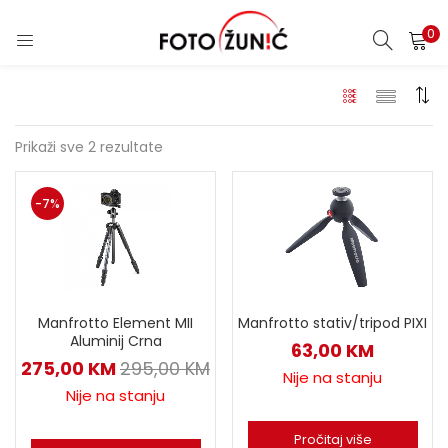
0
Prikaži sve 2 rezultate
-7%
Manfrotto stativ/tripod PIXI
Manfrotto Element MII
Aluminij Crna
63,00
KM
275,00
KM
295,00
KM
Nije na stanju
Nije na stanju
Pročitaj više