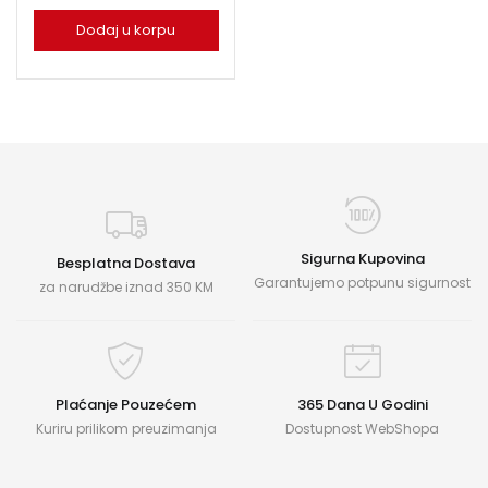
Dodaj u korpu
Sigurna Kupovina
Besplatna Dostava
Garantujemo potpunu sigurnost
za narudžbe iznad 350 KM
Plaćanje Pouzećem
365 Dana U Godini
Kuriru prilikom preuzimanja
Dostupnost WebShopa