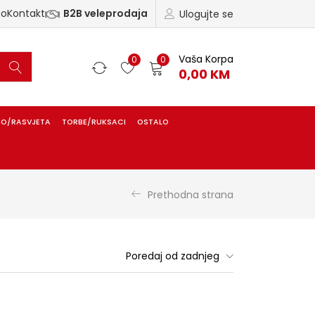
ao
Kontakt
B2B veleprodaja
Ulogujte se
Vaša Korpa
0
0
0,00
KM
IO/RASVJETA
TORBE/RUKSACI
OSTALO
Prethodna strana
Poredaj od zadnjeg