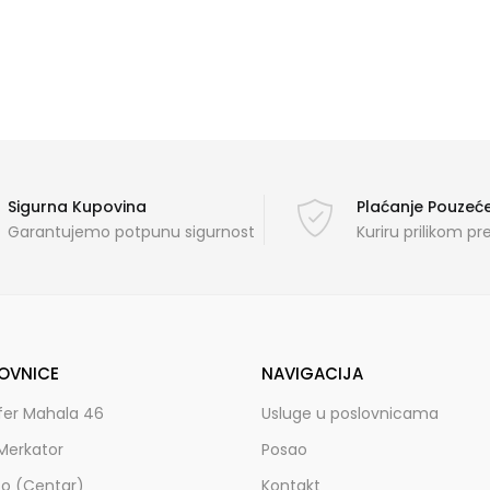
Sigurna Kupovina
Plaćanje Pouze
Garantujemo potpunu sigurnost
Kuriru prilikom p
OVNICE
NAVIGACIJA
fer Mahala 46
Usluge u poslovnicama
Merkator
Posao
zo (Centar)
Kontakt