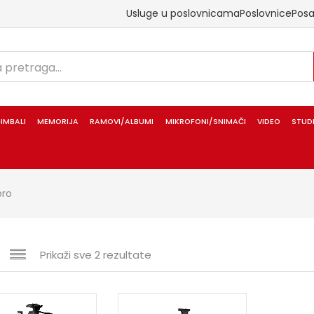
Usluge u poslovnicama
Poslovnice
Pos
IMBALI
MEMORIJA
RAMOVI/ALBUMI
MIKROFONI/SNIMAČI
VIDEO
STUD
pro
Prikaži sve 2 rezultate