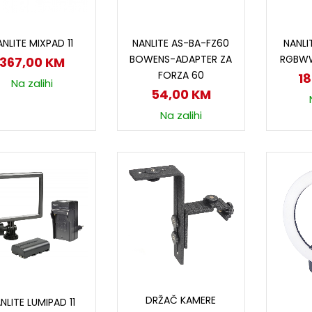
Dodaj u korpu
Dodaj u korpu
D
NLITE MIXPAD 11
NANLITE AS-BA-FZ60
NANLI
BOWENS-ADAPTER ZA
RGBWW
367,00
KM
FORZA 60
1
Na zalihi
54,00
KM
Na zalihi
Dodaj u korpu
Dodaj u korpu
DRŽAČ KAMERE
NLITE LUMIPAD 11