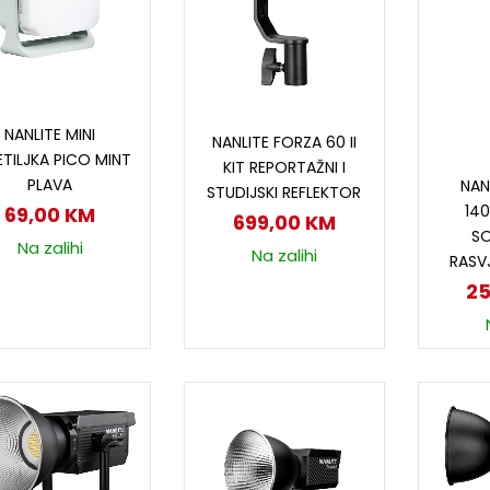
Dodaj u korpu
Dodaj u korpu
NANLITE MINI
NANLITE FORZA 60 II
ETILJKA PICO MINT
KIT REPORTAŽNI I
D
PLAVA
NAN
STUDIJSKI REFLEKTOR
140
69,00
KM
699,00
KM
S
Na zalihi
Na zalihi
RASV
2