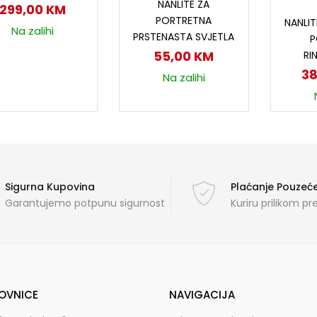
NANLITE ZA
299,00
KM
D
PORTRETNA
NANLIT
Na zalihi
PRSTENASTA SVJETLA
P
55,00
KM
RI
3
Na zalihi
Sigurna Kupovina
Plaćanje Pouze
Garantujemo potpunu sigurnost
Kuriru prilikom p
OVNICE
NAVIGACIJA