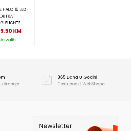
odaj u korpu
E HALO 16 LED-
ORTRÄT-
NGLEUCHTE
89,50
KM
Na zalihi
ćem
365 Dana U Godini
reuzimanja
Dostupnost WebShopa
Newsletter