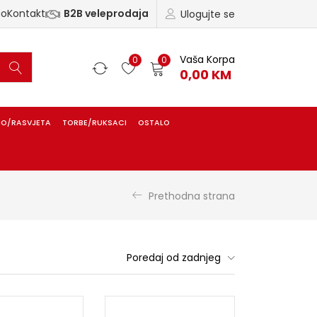
ao
Kontakt
B2B veleprodaja
Ulogujte se
Vaša Korpa
0
0
0,00
KM
IO/RASVJETA
TORBE/RUKSACI
OSTALO
Prethodna strana
Poredaj od zadnjeg