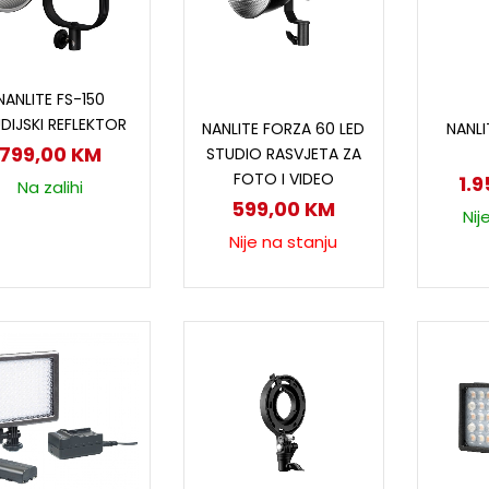
Dodaj u korpu
NANLITE FS-150
Pročitaj više
D
DIJSKI REFLEKTOR
NANLITE FORZA 60 LED
NANLI
799,00
KM
STUDIO RASVJETA ZA
FOTO I VIDEO
1.
Na zalihi
599,00
KM
Nij
Nije na stanju