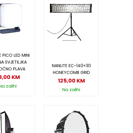
odaj u korpu
E PICO LED MINI
Dodaj u korpu
A SVJETILJKA
NANLITE EC-140×30
OĆNO PLAVA
HONEYCOMB GRID
9,00
KM
125,00
KM
Na zalihi
Na zalihi