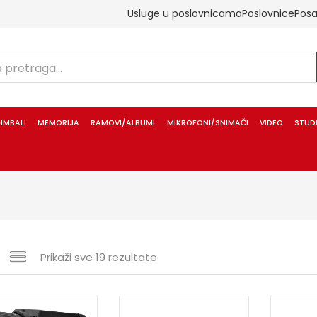
Usluge u poslovnicama
Poslovnice
Pos
IMBALI
MEMORIJA
RAMOVI/ALBUMI
MIKROFONI/SNIMAČI
VIDEO
STUD
Prikaži sve 19 rezultate