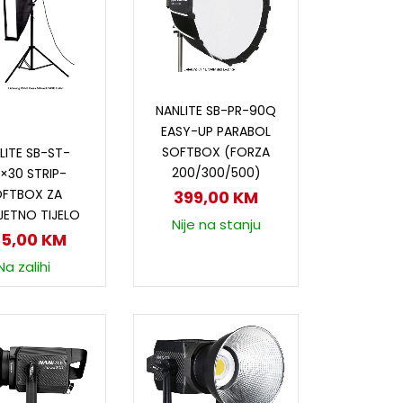
Dodaj u korpu
NANLITE SB-PR-90Q
EASY-UP PARABOL
odaj u korpu
SOFTBOX (FORZA
LITE SB-ST-
200/300/500)
×30 STRIP-
OFTBOX ZA
399,00
KM
JETNO TIJELO
Nije na stanju
55,00
KM
Na zalihi