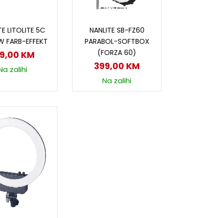
odaj u korpu
Dodaj u korpu
TE LITOLITE 5C
NANLITE SB-FZ60
 FARB-EFFEKT
PARABOL-SOFTBOX
(FORZA 60)
89,00
KM
399,00
KM
Na zalihi
Na zalihi