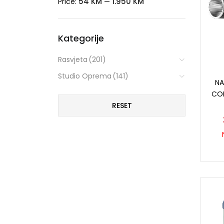
54 KM
1.950 KM
Price:
—
Kategorije
Rasvjeta
(201)
Studio Oprema
(141)
NA
COL
RESET