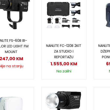
Pročitaj više
NLITE FS-60B BI-
Dodaj u korpu
D
NANLITE FC-120B 2KIT
NANLIT
OR LED LIGHT FM
ZA STUDIO I
DŽEPN
MOUNT
REPORTAŽU
PON
247,00
KM
1.555,00
KM
6
Nije na stanju
Na zalihi