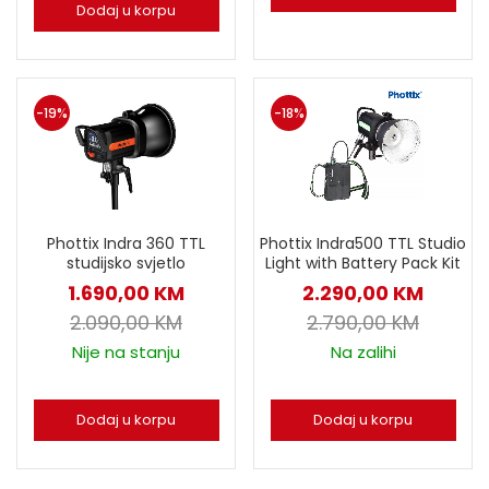
Dodaj u korpu
-19%
-18%
Phottix Indra 360 TTL
Phottix Indra500 TTL Studio
studijsko svjetlo
Light with Battery Pack Kit
1.690,00
KM
2.290,00
KM
2.090,00
KM
2.790,00
KM
Nije na stanju
Na zalihi
Dodaj u korpu
Dodaj u korpu