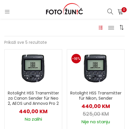
0
Prikaži sve 5 rezultate
-16%
Rotolight HSS Transmitter
Rotolight HSS Transmitter
za Canon Sender für Neo
für Nikon, Sender
2, AEOS und Annova Pro 2
440,00
KM
440,00
KM
525,00
KM
Na zalihi
Nije na stanju