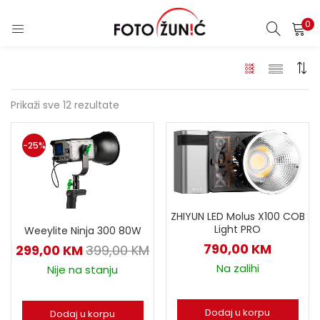
0
Prikaži sve 12 rezultate
-25%
ZHIYUN LED Molus X100 COB
Light PRO
Weeylite Ninja 300 80W
790,00
KM
299,00
KM
399,00
KM
Na zalihi
Nije na stanju
Dodaj u korpu
Dodaj u korpu