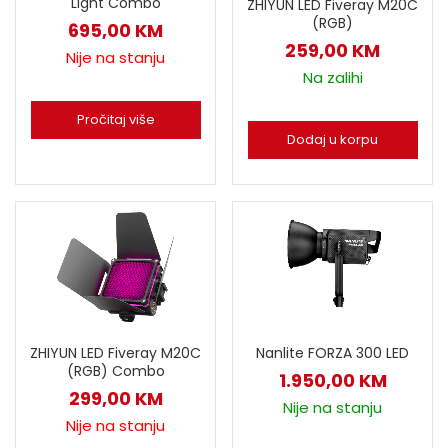
Light Combo
ZHIYUN LED Fiveray M20C
(RGB)
695,00
KM
259,00
KM
Nije na stanju
Na zalihi
Pročitaj više
Dodaj u korpu
ZHIYUN LED Fiveray M20C
Nanlite FORZA 300 LED
(RGB) Combo
1.950,00
KM
299,00
KM
Nije na stanju
Nije na stanju