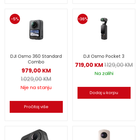
-5%
-36%
DJI Osmo 360 Standard
DJI Osmo Pocket 3
Combo
719,00
KM
1.129,00
KM
979,00
KM
Na zalihi
1.029,00
KM
Nije na stanju
Dodaj u korpu
Pročitaj više