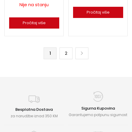
Nije na stanju
Pročitaj više
Pročitaj više
1
2
Sigurna Kupovina
Besplatna Dostava
Garantujemo potpunu sigurnost
za narudžbe iznad 350 KM