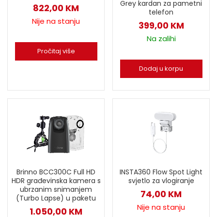
Grey kardan za pametni
822,00
KM
telefon
Nije na stanju
399,00
KM
Na zalihi
Pročitaj više
Dodaj u korpu
Brinno BCC300C Full HD
INSTA360 Flow Spot Light
HDR građevinska kamera s
svjetlo za vlogiranje
ubrzanim snimanjem
74,00
KM
(Turbo Lapse) u paketu
Nije na stanju
1.050,00
KM