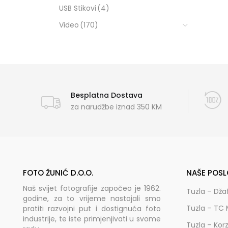
USB Stikovi
(4)
Video
(170)
Besplatna Dostava
za narudžbe iznad 350 KM
FOTO ŽUNIĆ D.O.O.
NAŠE POSL
Naš svijet fotografije započeo je 1962.
Tuzla – Dža
godine, za to vrijeme nastojali smo
Tuzla – TC 
pratiti razvojni put i dostignuća foto
industrije, te iste primjenjivati u svome
Tuzla – Kor