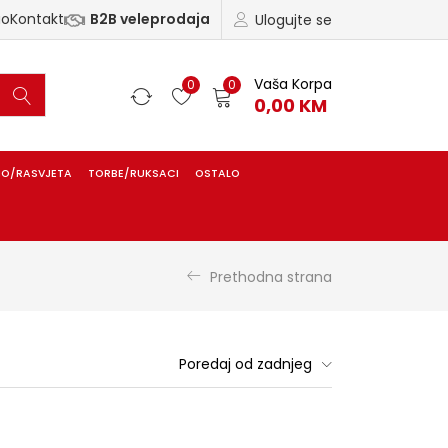
ao
Kontakt
B2B veleprodaja
Ulogujte se
Vaša Korpa
0
0
0,00
KM
IO/RASVJETA
TORBE/RUKSACI
OSTALO
Prethodna strana
Poredaj od zadnjeg