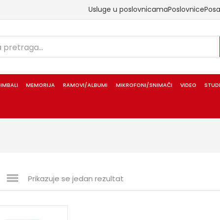
Usluge u poslovnicama
Poslovnice
Pos
IMBALI
MEMORIJA
RAMOVI/ALBUMI
MIKROFONI/SNIMAČI
VIDEO
STUD
Prikazuje se jedan rezultat