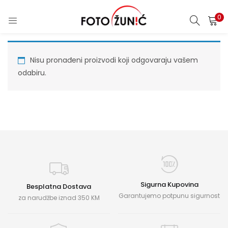
0
Nisu pronađeni proizvodi koji odgovaraju vašem
odabiru.
Sigurna Kupovina
Besplatna Dostava
Garantujemo potpunu sigurnost
za narudžbe iznad 350 KM