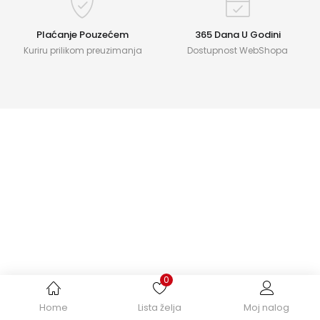
Plaćanje Pouzećem
365 Dana U Godini
Kuriru prilikom preuzimanja
Dostupnost WebShopa
0
Home
Lista želja
Moj nalog