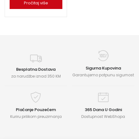
Pročitaj više
Sigurna Kupovina
Besplatna Dostava
Garantujemo potpunu sigurnost
za narudžbe iznad 350 KM
Plaćanje Pouzećem
365 Dana U Godini
Kuriru prilikom preuzimanja
Dostupnost WebShopa