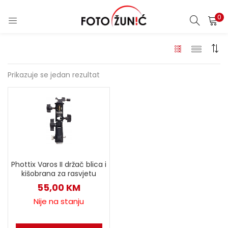
0
Prikazuje se jedan rezultat
Phottix Varos II držač blica i
kišobrana za rasvjetu
55,00
KM
Nije na stanju