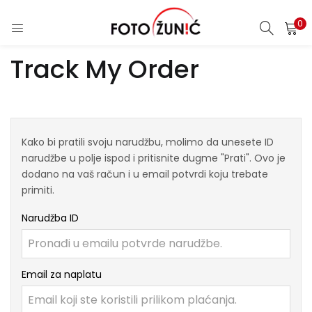
0
Track My Order
Kako bi pratili svoju narudžbu, molimo da unesete ID
narudžbe u polje ispod i pritisnite dugme "Prati". Ovo je
dodano na vaš račun i u email potvrdi koju trebate
primiti.
Narudžba ID
Email za naplatu