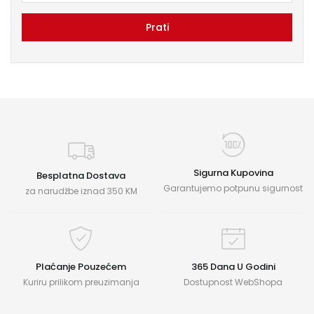
Prati
Sigurna Kupovina
Besplatna Dostava
Garantujemo potpunu sigurnost
za narudžbe iznad 350 KM
Plaćanje Pouzećem
365 Dana U Godini
Kuriru prilikom preuzimanja
Dostupnost WebShopa