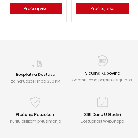
Pročitaj više
Pročitaj više
Sigurna Kupovina
Besplatna Dostava
Garantujemo potpunu sigurnost
za narudžbe iznad 350 KM
Plaćanje Pouzećem
365 Dana U Godini
Kuriru prilikom preuzimanja
Dostupnost WebShopa