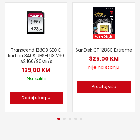
Transcend 128GB SDXC
SanDisk CF 128GB Extreme
kartica 340S UHS-I U3 V30
325,00
KM
A2 160/90MB/s
Nije na stanju
129,00
KM
Na zalihi
Pročitaj više
Dodaj u korpu