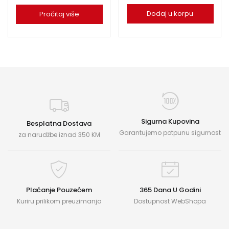
Dodaj u korpu
Pročitaj više
Sigurna Kupovina
Besplatna Dostava
Garantujemo potpunu sigurnost
za narudžbe iznad 350 KM
Plaćanje Pouzećem
365 Dana U Godini
Kuriru prilikom preuzimanja
Dostupnost WebShopa