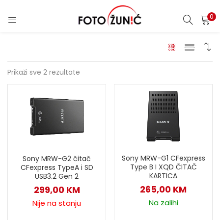
0
Prikaži sve 2 rezultate
Sony MRW-G1 CFexpress
Sony MRW-G2 čitač
Type B I XQD ČITAČ
CFexpress TypeA i SD
KARTICA
USB3.2 Gen 2
265,00
KM
299,00
KM
Na zalihi
Nije na stanju