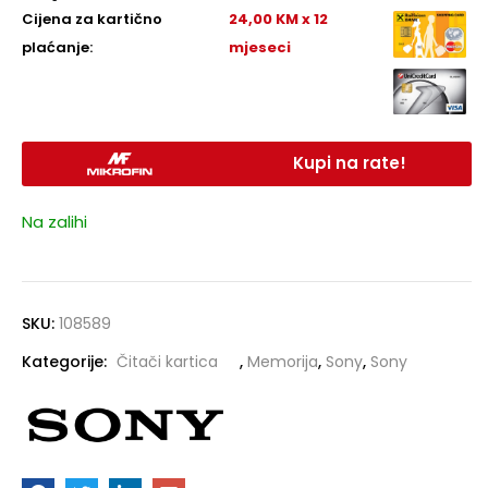
Cijena za kartično
24,00 KM x 12
plaćanje:
mjeseci
Kupi na rate!
Na zalihi
SKU:
108589
Kategorije:
Čitači kartica
,
Memorija
,
Sony
,
Sony