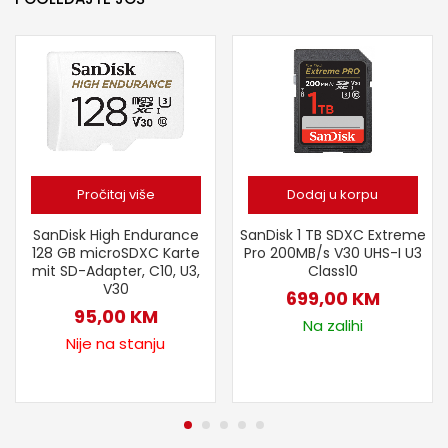
Pročitaj više
Dodaj u korpu
SanDisk High Endurance
SanDisk 1 TB SDXC Extreme
128 GB microSDXC Karte
Pro 200MB/s V30 UHS-I U3
mit SD-Adapter, C10, U3,
Class10
V30
699,00
KM
95,00
KM
Na zalihi
Nije na stanju