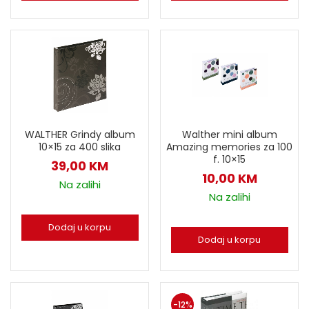
WALTHER Grindy album
Walther mini album
10×15 za 400 slika
Amazing memories za 100
f. 10×15
39,00
KM
10,00
KM
Na zalihi
Na zalihi
Dodaj u korpu
Dodaj u korpu
-12%