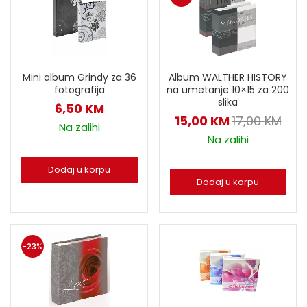
Album WALTHER HISTORY
Mini album Grindy za 36
na umetanje 10×15 za 200
fotografija
slika
6,50
KM
15,00
KM
17,00
KM
Na zalihi
Na zalihi
Dodaj u korpu
Dodaj u korpu
-23%