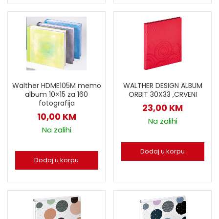
Walther HDME105M memo
WALTHER DESIGN ALBUM
album 10×15 za 160
ORBIT 30X33 ,CRVENI
fotografija
23,00
KM
10,00
KM
Na zalihi
Na zalihi
Dodaj u korpu
Dodaj u korpu