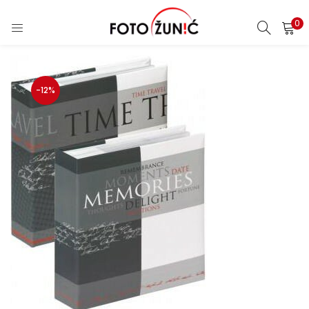
0
-12%