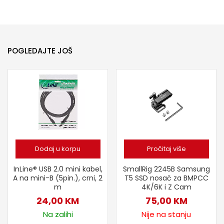
POGLEDAJTE JOŠ
Dodaj u korpu
Pročitaj više
SmallRig 2245B Samsung
InLine® USB 2.0 mini kabel,
T5 SSD nosač za BMPCC
A na mini-B (5pin.), crni, 2
4K/6K i Z Cam
m
75,00
KM
24,00
KM
Nije na stanju
Na zalihi