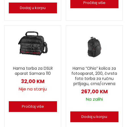
Pročitaj više
Dodaj u korpu
Hama torba za DSLR
Hama “Ohio” kolica za
aparat Samara 110
fotoaparat, 200, čvrsta
foto torba za ručnu
32,00
KM
prtljagu, crna/crvena
Nije na stanju
267,00
KM
Na zalihi
Pročitaj više
Dodaj u korpu