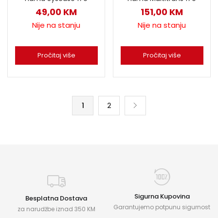
49,00
KM
151,00
KM
Nije na stanju
Nije na stanju
Pročitaj više
Pročitaj više
1
2
Sigurna Kupovina
Besplatna Dostava
Garantujemo potpunu sigurnost
za narudžbe iznad 350 KM