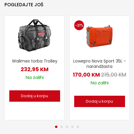
POGLEDAJTE JOŠ
-21%
Walimex torba Trolley
Lowepro Nova Sport 35L -
narandžasta
232,95
KM
170,00
KM
215,00
KM
Na zalihi
Na zalihi
Dodaj u korpu
Dodaj u korpu