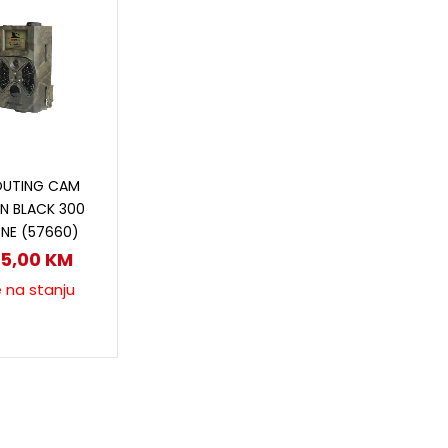
ročitaj više
UTING CAM
N BLACK 300
NE (57660)
25,00
KM
e na stanju