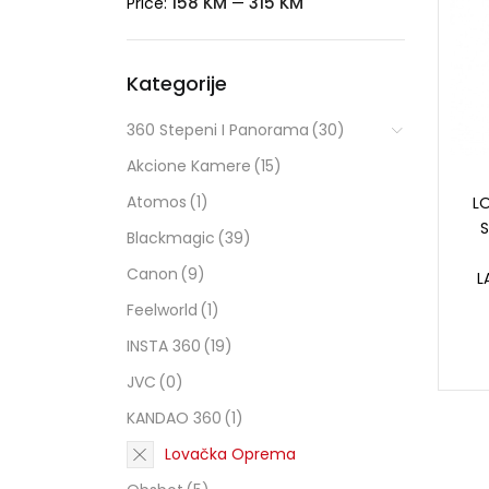
158 KM
315 KM
Price:
—
Kategorije
360 Stepeni I Panorama
(30)
Akcione Kamere
(15)
Atomos
(1)
L
Blackmagic
(39)
Canon
(9)
L
Feelworld
(1)
INSTA 360
(19)
JVC
(0)
KANDAO 360
(1)
Lovačka Oprema