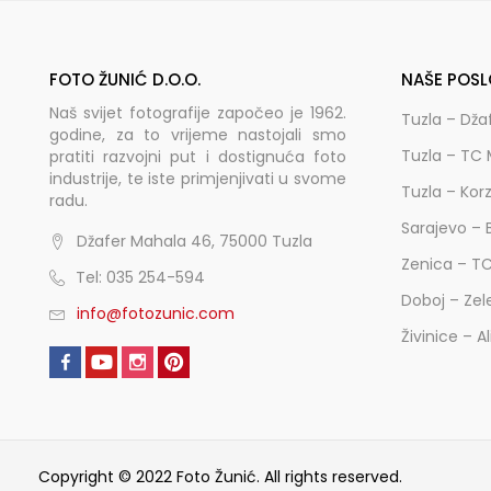
FOTO ŽUNIĆ D.O.O.
NAŠE POSL
Naš svijet fotografije započeo je 1962.
Tuzla – Dža
godine, za to vrijeme nastojali smo
Tuzla – TC 
pratiti razvojni put i dostignuća foto
industrije, te iste primjenjivati u svome
Tuzla – Kor
radu.
Sarajevo – 
Džafer Mahala 46, 75000 Tuzla
Zenica – T
Tel: 035 254-594
Doboj – Zel
info@fotozunic.com
Živinice – A
Copyright © 2022 Foto Žunić. All rights reserved.