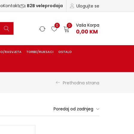
ao
Kontakt
B2B veleprodaja
Ulogujte se
Vaša Korpa
0
0
0,00
KM
IO/RASVJETA
TORBE/RUKSACI
OSTALO
Prethodna strana
Poredaj od zadnjeg