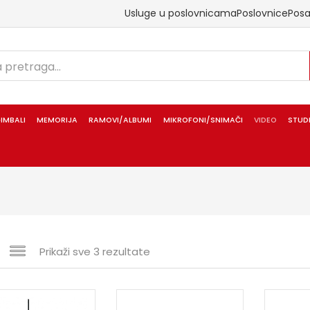
Usluge u poslovnicama
Poslovnice
Pos
IMBALI
MEMORIJA
RAMOVI/ALBUMI
MIKROFONI/SNIMAČI
VIDEO
STUD
Prikaži sve 3 rezultate