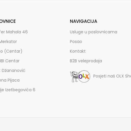
OVNICE
NAVIGACIJA
fer Mahala 46
Usluge u poslovnicama
Merkator
Posao
zo (Centar)
Kontakt
BBI Centar
B2B veleprodaja
C Džananović
Posjeti naš OLX S
ena Pijaca
lije Izetbegovića 6