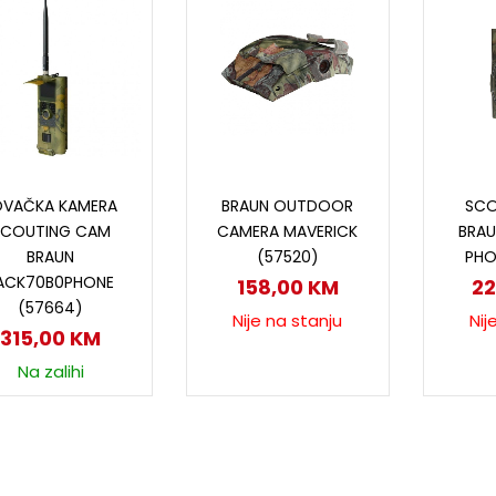
Dodaj u korpu
Pročitaj više
P
OVAČKA KAMERA
BRAUN OUTDOOR
SCO
SCOUTING CAM
CAMERA MAVERICK
BRAU
BRAUN
(57520)
PHO
ACK70B0PHONE
158,00
KM
2
(57664)
Nije na stanju
Nij
315,00
KM
Na zalihi