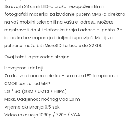
Sa svojih 28 crnih LED-a pruža nezapaženi film i
fotografski materijal za izviđanje putem MMS-a direktno
na vaš mobilni telefon ili na vašu e-adresu. Možete
registrovati do 4 telefonska broja i adrese e-pošte. Za
isporuku bez napora je i daljinski upravljač. Medij za
pohranu može biti MicroSD kartica s do 32 GB.
Ovaj tekst je preveden strojno.
Izdvajamo i detalji
Za dnevne i noćne snimke – sa crnim LED lampicama
CMOS senzor od 5MP
2G / 3G (GSM / UMTS / HSPA)
Maks. Udaljenost noćnog vida 20 m
Vrijeme aktiviranja 0,5 sek.
Video rezolucija 1080p / 720p / VGA