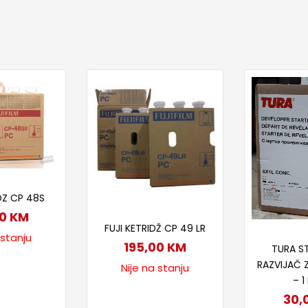
taj više
DZ CP 48S
00
KM
Pročitaj više
FUJI KETRIDŽ CP 49 LR
 stanju
Doda
195,00
KM
TURA S
RAZVIJAČ Z
Nije na stanju
– 1
30,