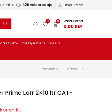
ao
Kontakt
B2B veleprodaja
Ulogujte se
Vaša Korpa
0
0
0,00
KM
IO/RASVJETA
TORBE/RUKSACI
OSTALO
Prethodno
Sledeće
r Prime Lorr 2×10 ltr CAT-
korisnike