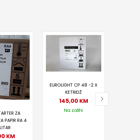
Dod
TURA K
17
Na
Dodaj u korpu
EUROLIGHT CP 48 -2 X
KETRIDŽ
145,00
KM
j u korpu
Na zalihi
TARTER ZA
A PAPIR RA 4
 LITAR
00
KM