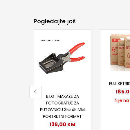
Pogledajte još
Proči
FUJI KETRI
185,
Pročitaj više
B.I.G . MAKAZE ZA
Nije na
FOTOGRAFIJE ZA
PUTOVNICU 35×45 MM
PORTRETNI FORMAT
139,00
KM