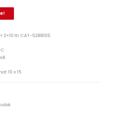
e!
rr 2×10 ltr CAT-5288105
 C
ndi
at 10 x 15
Kodak