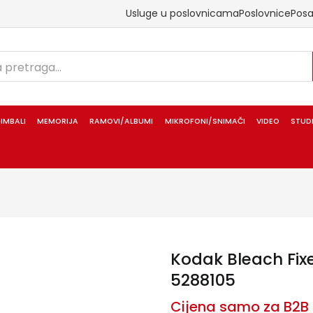
Usluge u poslovnicama
Poslovnice
Pos
IMBALI
MEMORIJA
RAMOVI/ALBUMI
MIKROFONI/SNIMAČI
VIDEO
STUD
Kodak Bleach Fixe
5288105
Cijena samo za B2B 