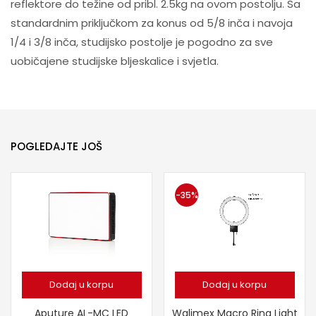
reflektore do težine od pribl. 2.5kg na ovom postolju. Sa
standardnim priključkom za konus od 5/8 inča i navoja
1/4 i 3/8 inča, studijsko postolje je pogodno za sve
uobičajene studijske bljeskalice i svjetla.
POGLEDAJTE JOŠ
-35%
Dodaj u korpu
Dodaj u korpu
Aputure AL-MC LED
Walimex Macro Ring Light