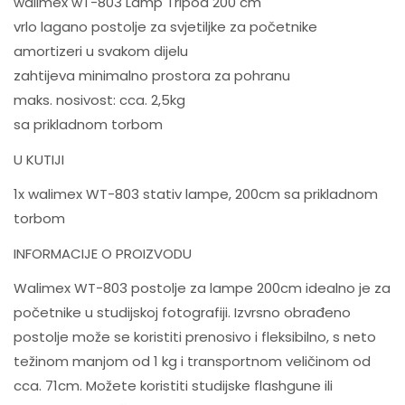
walimex wT-803 Lamp Tripod 200 cm
vrlo lagano postolje za svjetiljke za početnike
amortizeri u svakom dijelu
zahtijeva minimalno prostora za pohranu
maks. nosivost: cca. 2,5kg
sa prikladnom torbom
U KUTIJI
1x walimex WT-803 stativ lampe, 200cm sa prikladnom
torbom
INFORMACIJE O PROIZVODU
Walimex WT-803 postolje za lampe 200cm idealno je za
početnike u studijskoj fotografiji. Izvrsno obrađeno
postolje može se koristiti prenosivo i fleksibilno, s neto
težinom manjom od 1 kg i transportnom veličinom od
cca. 71cm. Možete koristiti studijske flashgune ili