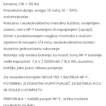
lumena, CRI = 95 Ra
Pravokutni dizajn, snaga: 15 vata, 10 – 100%
zatamnjivanje
Robusno i visokokvalitetno metalno kućište, osvijetljeni
zaslon, rad s NP-F baterijom ili napajanjem (opcija)
Držač s podešavanjem nagiba, montaža s vrućom
cipelom ili navojem 1/4 inča, visokokvalitetna izrada i
izuzetno jednostavno rukovanje
Baterija: Litij-ionska baterija za nosač Sony NP-F baterije
Veliki kapacitet: 7,4 V / 2200mAh / 16,3 Wh, izuzetno
izdržljiv, jako puno ciklusa punjenja
Za navedeni komplet NIOVA 150 + BATERIJA NP-F ,
POTREBNO JE DODATNO KUPITI PUNJAČ ZA BATERIJU KOJI
NE DOLAZI U KOMPLETU
PREPORUKA – KAISER punjač NP-F , artika možete
pogledati na linku