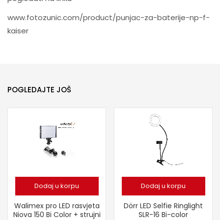
www.fotozunic.com/product/punjac-za-baterije-np-f-
kaiser
POGLEDAJTE JOŠ
Dodaj u korpu
Dodaj u korpu
Walimex pro LED rasvjeta
Dörr LED Selfie Ringlight
Niova 150 Bi Color + strujni
SLR-16 Bi-color