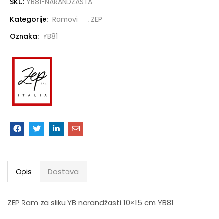
SKU:
YB81-NARANDZASTA
Kategorije:
Ramovi
,
ZEP
Oznaka:
YB81
Opis
Dostava
ZEP Ram za sliku YB narandžasti 10×15 cm YB81