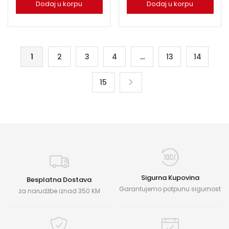
Dodaj u korpu
Dodaj u korpu
1
2
3
4
…
13
14
15
Sigurna Kupovina
Besplatna Dostava
Garantujemo potpunu sigurnost
za narudžbe iznad 350 KM