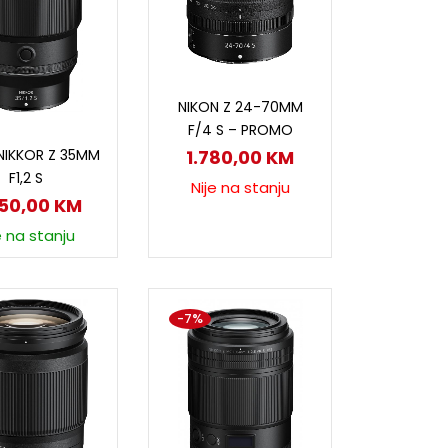
Pročitaj više
NIKON Z 24-70MM
F/4 S – PROMO
odaj u korpu
NIKKOR Z 35MM
1.780,00
KM
F1,2 S
Nije na stanju
350,00
KM
e na stanju
-7%