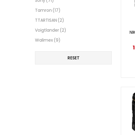
Sony
(71)
Tamron
(17)
TTARTISAN
(2)
Voigtlander
(2)
NI
Walimex
(9)
RESET