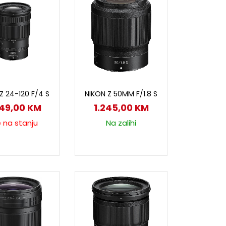
ročitaj više
Dodaj u korpu
Z 24-120 F/4 S
NIKON Z 50MM F/1.8 S
249,00
KM
1.245,00
KM
e na stanju
Na zalihi