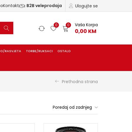
ao
Kontakt
B2B veleprodaja
Ulogujte se
Vaša Korpa
0
0
0,00
KM
IO/RASVJETA
TORBE/RUKSACI
OSTALO
Prethodna strana
Poredaj od zadnjeg