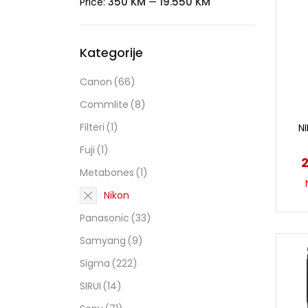
350 KM
19.550 KM
Price:
—
Kategorije
Canon
(66)
Commlite
(8)
Filteri
(1)
N
Fuji
(1)
Metabones
(1)
Nikon
Panasonic
(33)
Samyang
(9)
Sigma
(222)
SIRUI
(14)