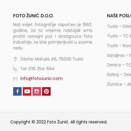
FOTO ŽUNIĆ D.O.O.
NAŠE POSL
Naš svijet fotografije započeo je 1962.
Tuzla – Dža
godine, za to vrijeme nastojali smo
Tuzla – TC 
pratiti razvojni put i dostignuća foto
industrije, te iste primjenjivati u svome
Tuzla – Kor
radu.
Sarajevo – 
Džafer Mahala 46, 75000 Tuzla
Zenica – T
Tel: 035 254-594
Doboj – Zel
info@fotozunic.com
Živinice – A
Copyright © 2022 Foto Žunić. All rights reserved.