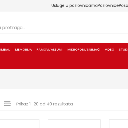
Usluge u poslovnicama
Poslovnice
Pos
IMBALI
MEMORIJA
RAMOVI/ALBUMI
MIKROFONI/SNIMAČI
VIDEO
STUD
Prikaz 1–20 od 40 rezultata