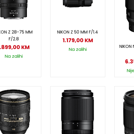
Dodaj u korpu
Dodaj u korpu
KON Z 28-75 MM
NIKON Z 50 MM F/1.4
F/2.8
1.179,00
KM
D
NIKON 
1.899,00
KM
Na zalihi
Na zalihi
6.
Nij