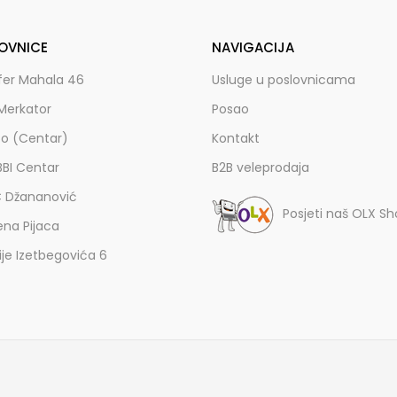
OVNICE
NAVIGACIJA
fer Mahala 46
Usluge u poslovnicama
Merkator
Posao
zo (Centar)
Kontakt
BBI Centar
B2B veleprodaja
C Džananović
Posjeti naš OLX S
ena Pijaca
lije Izetbegovića 6