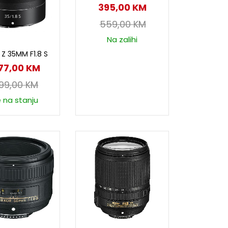
395,00
KM
559,00
KM
Na zalihi
odaj u korpu
 Z 35MM F1.8 S
777,00
KM
999,00
KM
e na stanju