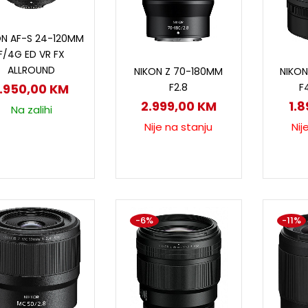
Dodaj u korpu
ON AF-S 24-120MM
F/4G ED VR FX
Pročitaj više
P
ALLROUND
NIKON Z 70-180MM
NIKO
F2.8
F
1.950,00
KM
2.999,00
KM
1.
Na zalihi
Nije na stanju
Nij
-6%
-11%