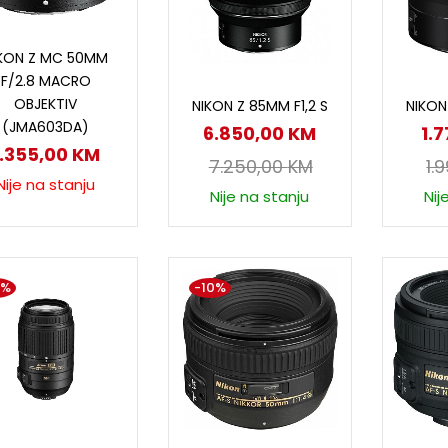
Pročitaj više
KON Z MC 50MM
F/2.8 MACRO
Dodaj u korpu
D
OBJEKTIV
NIKON Z 85MM F1,2 S
NIKON
(JMA603DA)
6.850,00
KM
1.
1.355,00
KM
7.250,00
KM
1.
Nije na stanju
Nije na stanju
Nij
5%
-10%