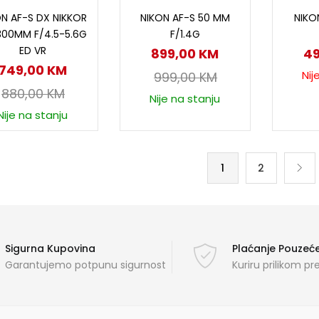
Dodaj u korpu
Dodaj u korpu
P
N AF-S DX NIKKOR
NIKON AF-S 50 MM
NIKO
300MM F/4.5-5.6G
F/1.4G
ED VR
899,00
KM
4
749,00
KM
Nij
999,00
KM
880,00
KM
Nije na stanju
Nije na stanju
1
2
Sigurna Kupovina
Plaćanje Pouze
Garantujemo potpunu sigurnost
Kuriru prilikom p