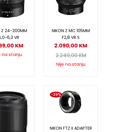
ročitaj više
Pročitaj više
N Z 24-200MM
NIKON Z MC 105MM
4,0-6,3 VR
F2,8 VR S
899,00
KM
2.090,00
KM
e na stanju
2.249,00
KM
Nije na stanju
-29%
Dodaj u korpu
NIKON FTZ II ADAPTER