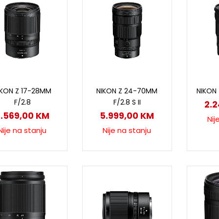
Pročitaj više
Pročitaj više
P
IKON Z 17-28MM
NIKON Z 24-70MM
NIKON 
F/2.8
F/2.8 S II
2.
2.569,00
KM
5.999,00
KM
Nij
Nije na stanju
Nije na stanju