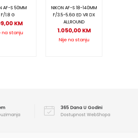
ročitaj više
Pročitaj više
N AF-S 50MM
NIKON AF-S 18-140MM
F/1.8 G
F/3.5-5.6G ED VR DX
ALLROUND
99,00
KM
1.050,00
KM
e na stanju
Nije na stanju
ćem
365 Dana U Godini
reuzimanja
Dostupnost WebShopa