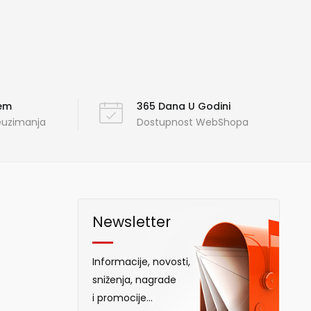
ćem
365 Dana U Godini
reuzimanja
Dostupnost WebShopa
Newsletter
Informacije, novosti,
sniženja, nagrade
i promocije...