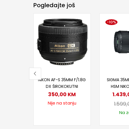
Pogledajte još
-10%
Pročitaj više
Dodaj
NIKON AF-S 35MM F/1.8G
SIGMA 35M
DX ŠIROKOKUTNI
HSM NIK
350,00
KM
1.439
Nije na stanju
1.599
Na za