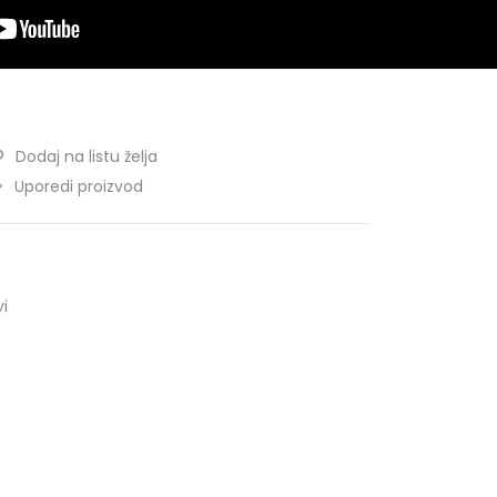
Dodaj na listu želja
Uporedi proizvod
vi