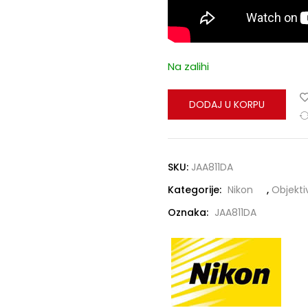
Na zalihi
DODAJ U KORPU
SKU:
JAA811DA
Kategorije:
Nikon
,
Objekti
Oznaka:
JAA811DA