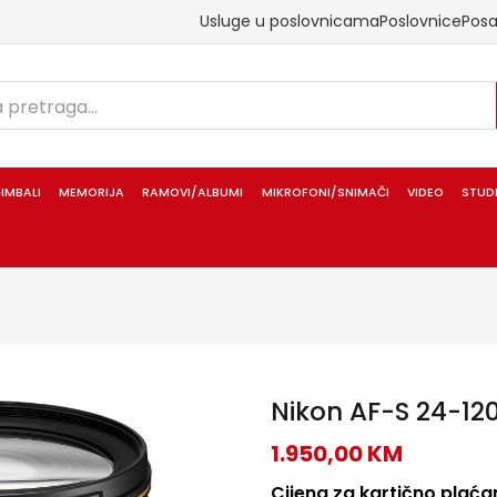
Usluge u poslovnicama
Poslovnice
Pos
IMBALI
MEMORIJA
RAMOVI/ALBUMI
MIKROFONI/SNIMAČI
VIDEO
STUD
Nikon AF-S 24-12
1.950,00
KM
Cijena za kartično plaćan