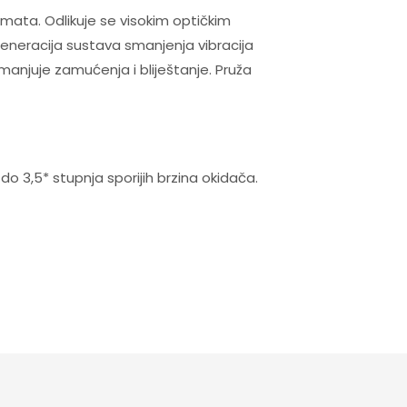
mata. Odlikuje se visokim optičkim
neracija sustava smanjenja vibracija
manjuje zamućenja i bliještanje. Pruža
o 3,5* stupnja sporijih brzina okidača.