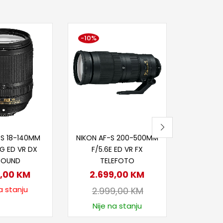
-10%
-5%
Dod
NIKON Z 
STA
2.0
2.1
Nije
itaj više
Dodaj u korpu
-S 18-140MM
NIKON AF-S 200-500MM
6G ED VR DX
F/5.6E ED VR FX
ROUND
TELEFOTO
0,00
KM
2.699,00
KM
a stanju
2.999,00
KM
Nije na stanju