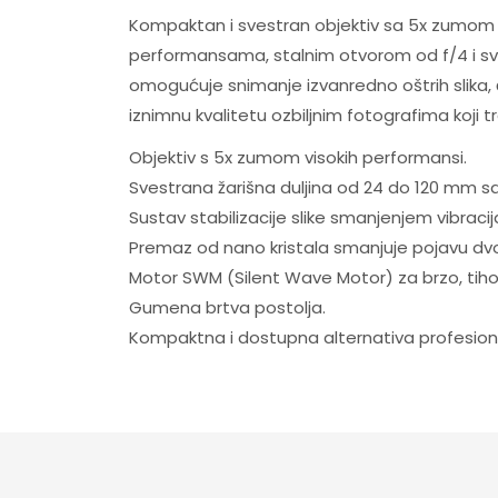
Kompaktan i svestran objektiv sa 5x zumom d
performansama, stalnim otvorom od f/4 i sv
omogućuje snimanje izvanredno oštrih slika, č
iznimnu kvalitetu ozbiljnim fotografima koji tra
Objektiv s 5x zumom visokih performansi.
Svestrana žarišna duljina od 24 do 120 mm s
Sustav stabilizacije slike smanjenjem vibraci
Premaz od nano kristala smanjuje pojavu dvost
Motor SWM (Silent Wave Motor) za brzo, tiho
Gumena brtva postolja.
Kompaktna i dostupna alternativa profesion