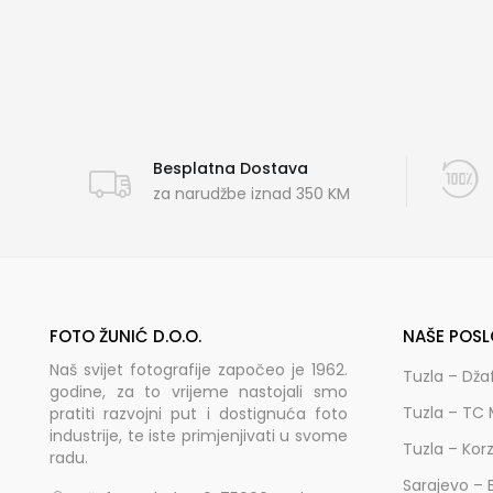
Besplatna Dostava
za narudžbe iznad 350 KM
FOTO ŽUNIĆ D.O.O.
NAŠE POSL
Naš svijet fotografije započeo je 1962.
Tuzla – Dža
godine, za to vrijeme nastojali smo
Tuzla – TC 
pratiti razvojni put i dostignuća foto
industrije, te iste primjenjivati u svome
Tuzla – Kor
radu.
Sarajevo – 