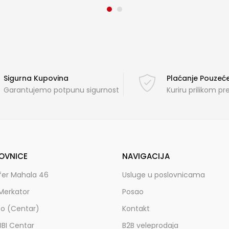
Sigurna Kupovina
Plaćanje Pouze
Garantujemo potpunu sigurnost
Kuriru prilikom p
OVNICE
NAVIGACIJA
fer Mahala 46
Usluge u poslovnicama
Merkator
Posao
zo (Centar)
Kontakt
BBI Centar
B2B veleprodaja