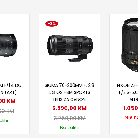
-8%
 u korpu
Dodaj u korpu
Proč
M F/1.4 DG
SIGMA 70-200MM F/2.8
NIKON AF
ON (ART)
DG OS HSM SPORTS
F/3.5-5.
LENS ZA CANON
ALL
,00
KM
2.990,00
KM
1.05
,00
KM
Nije n
3.250,00
KM
lihi
Na zalihi