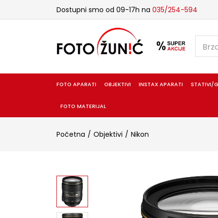
Dostupni smo od 09-17h na
035/254-594
FOTO APARATI
OBJEKTIVI
INSTAX APARATI
STATIVI/G
FOTO MATERIJAL
Početna
Objektivi
Nikon