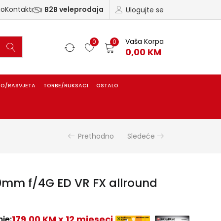
ao
Kontakt
B2B veleprodaja
Ulogujte se
Vaša Korpa
0
0
0,00
KM
IO/RASVJETA
TORBE/RUKSACI
OSTALO
Prethodno
Sledeće
0mm f/4G ED VR FX allround
179,00 KM x 12 mjeseci
je: