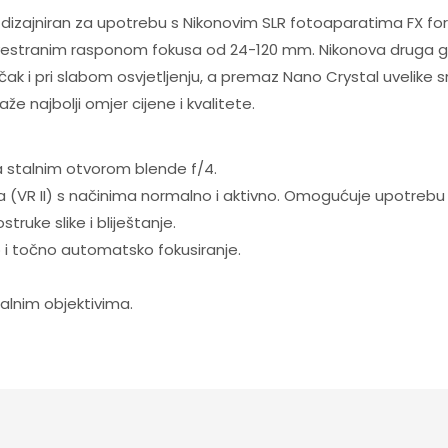
izajniran za upotrebu s Nikonovim SLR fotoaparatima FX for
estranim rasponom fokusa od 24-120 mm. Nikonova druga ge
ak i pri slabom osvjetljenju, a premaz Nano Crystal uvelike s
že najbolji omjer cijene i kvalitete.
a stalnim otvorom blende f/4.
ja (VR II) s načinima normalno i aktivno. Omogućuje upotrebu d
ruke slike i bliještanje.
 i točno automatsko fokusiranje.
alnim objektivima.