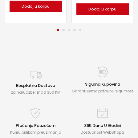
Dodaj u korpu
Dodaj u korpu
Sigurna Kupovina
Besplatna Dostava
Garantujemo potpunu sigurnost
za narudžbe iznad 350 KM
Plaćanje Pouzećem
365 Dana U Godini
Kuriru prilikom preuzimanja
Dostupnost WebShopa