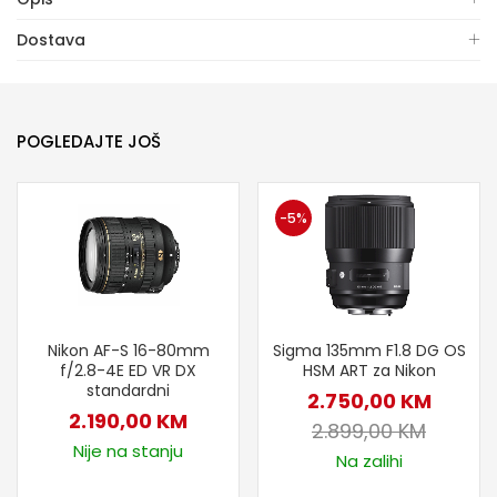
Dostava
POGLEDAJTE JOŠ
-5%
Nikon AF-S 16-80mm
Sigma 135mm F1.8 DG OS
f/2.8-4E ED VR DX
HSM ART za Nikon
standardni
2.750,00
KM
2.190,00
KM
2.899,00
KM
Nije na stanju
Na zalihi