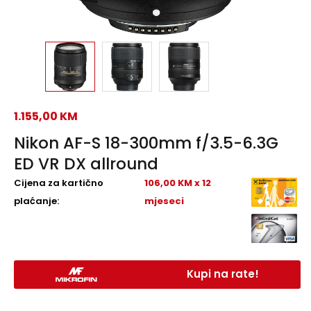
1.155,00
KM
Nikon AF-S 18-300mm f/3.5-6.3G
ED VR DX allround
Cijena za kartično
106,00 KM x 12
plaćanje:
mjeseci
Kupi na rate!