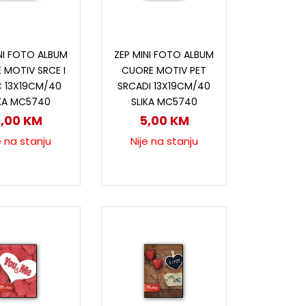
ročitaj više
Pročitaj više
NI FOTO ALBUM
ZEP MINI FOTO ALBUM
 MOTIV SRCE I
CUORE MOTIV PET
Č 13X19CM/40
SRCADI 13X19CM/40
IKA MC5740
SLIKA MC5740
5,00
KM
5,00
KM
e na stanju
Nije na stanju