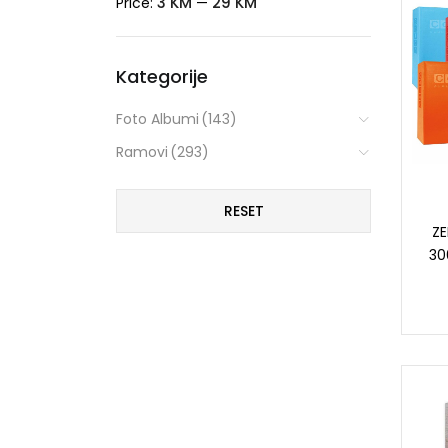
3 KM
29 KM
Price:
—
Kategorije
Foto Albumi
(143)
Ramovi
(293)
RESET
Z
30