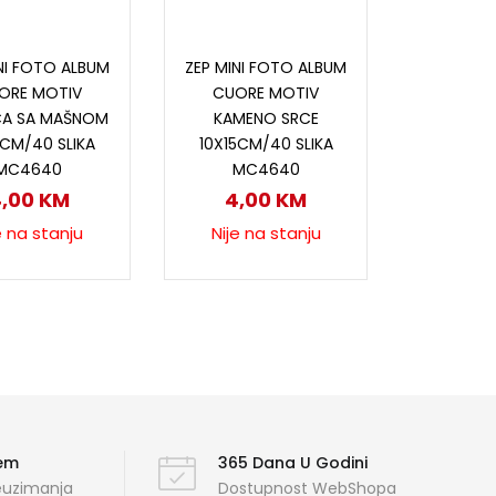
ročitaj više
Pročitaj više
NI FOTO ALBUM
ZEP MINI FOTO ALBUM
ORE MOTIV
CUORE MOTIV
CA SA MAŠNOM
KAMENO SRCE
5CM/40 SLIKA
10X15CM/40 SLIKA
MC4640
MC4640
4,00
KM
4,00
KM
e na stanju
Nije na stanju
ćem
365 Dana U Godini
reuzimanja
Dostupnost WebShopa