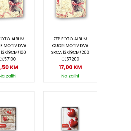
odaj u korpu
Dodaj u korpu
 FOTO ALBUM
ZEP FOTO ALBUM
E MOTIV DVA
CUORI MOTIV DVA
 13X19CM/100
SRCA 13X19CM/200
CE57100
CE57200
8,50
KM
17,00
KM
Na zalihi
Na zalihi