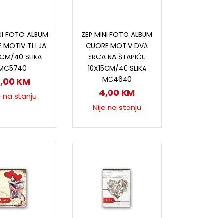
ročitaj više
Pročitaj više
NI FOTO ALBUM
ZEP MINI FOTO ALBUM
 MOTIV TI I JA
CUORE MOTIV DVA
9CM/40 SLIKA
SRCA NA ŠTAPIĆU
MC5740
10X15CM/40 SLIKA
MC4640
5,00
KM
4,00
KM
e na stanju
Nije na stanju