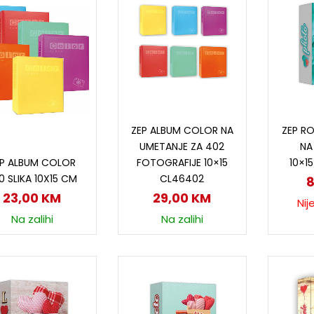
Dodaj u korpu
P
ZEP ALBUM COLOR NA
ZEP R
UMETANJE ZA 402
NA
Dodaj u korpu
FOTOGRAFIJE 10×15
10×1
EP ALBUM COLOR
CL46402
0 SLIKA 10X15 CM
29,00
KM
23,00
KM
Nij
Na zalihi
Na zalihi