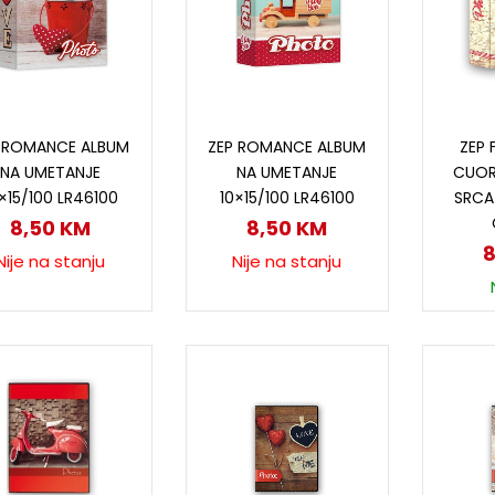
Pročitaj više
Pročitaj više
D
 ROMANCE ALBUM
ZEP ROMANCE ALBUM
ZEP
NA UMETANJE
NA UMETANJE
CUOR
×15/100 LR46100
10×15/100 LR46100
SRCA
8,50
KM
8,50
KM
Nije na stanju
Nije na stanju