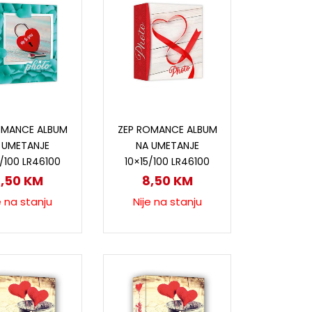
ročitaj više
Pročitaj više
OMANCE ALBUM
ZEP ROMANCE ALBUM
 UMETANJE
NA UMETANJE
5/100 LR46100
10×15/100 LR46100
8,50
KM
8,50
KM
e na stanju
Nije na stanju