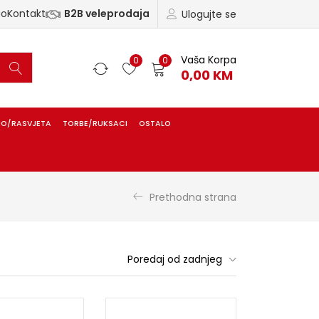
ao
Kontakt
B2B veleprodaja
Ulogujte se
Vaša Korpa
0
0
0,00
KM
IO/RASVJETA
TORBE/RUKSACI
OSTALO
Prethodna strana
Poredaj od zadnjeg