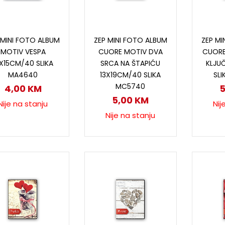
Pročitaj više
Pročitaj više
P
 MINI FOTO ALBUM
ZEP MINI FOTO ALBUM
ZEP MI
MOTIV VESPA
CUORE MOTIV DVA
CUORE
0X15CM/40 SLIKA
SRCA NA ŠTAPIĆU
KLJU
MA4640
13X19CM/40 SLIKA
SL
MC5740
4,00
KM
5,00
KM
Nije na stanju
Nij
Nije na stanju