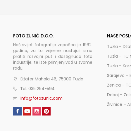
FOTO ŽUNIĆ D.O.O.
NAŠE POSL
Naš svijet fotografije započeo je 1962.
Tuzla – Dža
godine, za to vrijeme nastojali smo
Tuzla – TC 
pratiti razvojni put i dostignuća foto
industrije, te iste primjenjivati u svome
Tuzla – Kor
radu.
Sarajevo – 
Džafer Mahala 46, 75000 Tuzla
Zenica – T
Tel: 035 254-594
Doboj – Zel
info@fotozunic.com
Živinice – A