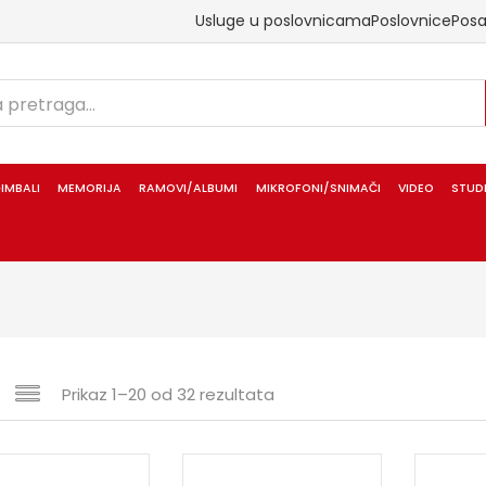
Usluge u poslovnicama
Poslovnice
Pos
IMBALI
MEMORIJA
RAMOVI/ALBUMI
MIKROFONI/SNIMAČI
VIDEO
STUD
Prikaz 1–20 od 32 rezultata