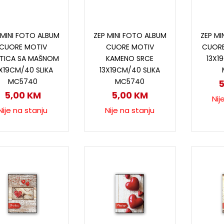
Pročitaj više
Pročitaj više
P
 MINI FOTO ALBUM
ZEP MINI FOTO ALBUM
ZEP MI
CUORE MOTIV
CUORE MOTIV
CUORE
TICA SA MAŠNOM
KAMENO SRCE
13X1
3X19CM/40 SLIKA
13X19CM/40 SLIKA
MC5740
MC5740
5,00
KM
5,00
KM
Nij
Nije na stanju
Nije na stanju