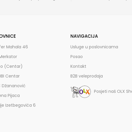
OVNICE
NAVIGACIJA
fer Mahala 46
Usluge u poslovnicama
Merkator
Posao
zo (Centar)
Kontakt
BBI Centar
B2B veleprodaja
C Džananović
Posjeti naš OLX S
ena Pijaca
lije Izetbegovića 6