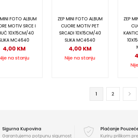
Pročitaj više
Pročitaj više
P
 MINI FOTO ALBUM
ZEP MINI FOTO ALBUM
ZEP MI
RE MOTIV SRCE I
CUORE MOTIV PET
CU
JUČ 10X15CM/40
SRCADI 10X15CM/40
KANTI
SLIKA MC4640
SLIKA MC4640
10X1
4,00
KM
4,00
KM
Nije na stanju
Nije na stanju
Nij
1
2
Sigurna Kupovina
Plaćanje Pouze
Garantujemo potpunu sigurnost
Kuriru prilikom p